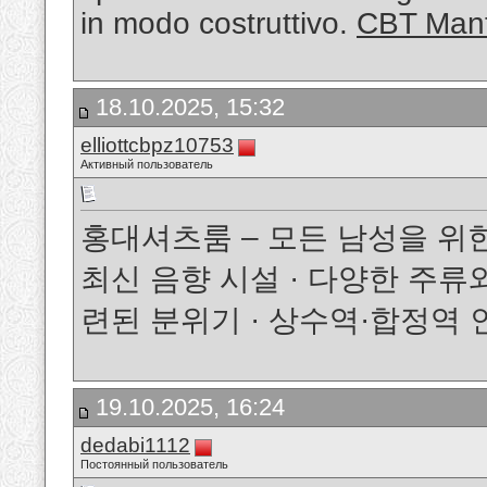
in modo costruttivo.
CBT Man
18.10.2025, 15:32
elliottcbpz10753
Активный пользователь
홍대셔츠룸 – 모든 남성을 위
최신 음향 시설 · 다양한 주류
련된 분위기 · 상수역·합정역
19.10.2025, 16:24
dedabi1112
Постоянный пользователь