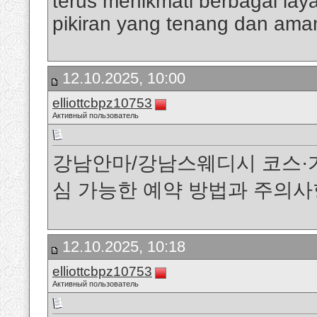
terus menikmati berbagai la
pikiran yang tenang dan ama
12.10.2025, 10:00
elliottcbpz10753
Активный пользователь
강남안마/강남스웨디시 코스·
심 가능한 예약 방법과 주의
12.10.2025, 10:18
elliottcbpz10753
Активный пользователь