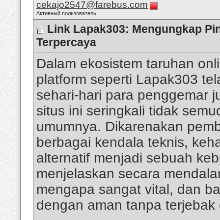
cekajo2547@farebus.com
Активный пользователь
Link Lapak303: Mengungkap Pint
Terpercaya
Dalam ekosistem taruhan onl
platform seperti Lapak303 te
sehari-hari para penggemar ju
situs ini seringkali tidak s
umumnya. Dikarenakan pembl
berbagai kendala teknis, keh
alternatif menjadi sebuah keb
menjelaskan secara mendalam a
mengapa sangat vital, dan 
dengan aman tanpa terjebak