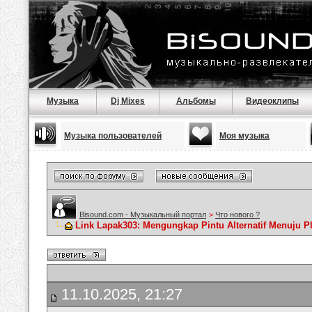
Музыка
Dj Mixes
Альбомы
Видеоклипы
Музыка пользователей
Моя музыка
Bisound.com - Музыкальный портал
>
Что нового ?
Link Lapak303: Mengungkap Pintu Alternatif Menuju P
11.10.2025, 21:27