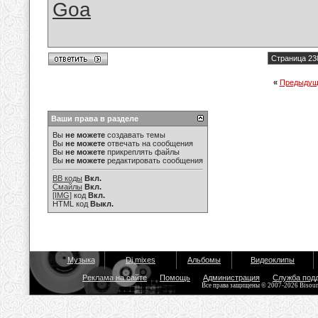
Goa
Страница 23
«
Предыдущ
Ваши права в разделе
Вы
не можете
создавать темы
Вы
не можете
отвечать на сообщения
Вы
не можете
прикреплять файлы
Вы
не можете
редактировать сообщения
BB коды
Вкл.
Смайлы
Вкл.
[IMG]
код
Вкл.
HTML код
Выкл.
Музыка
Dj mixes
Альбомы
Видеоклипы
Реклама на сайте
Помощь
Администрация
Служба под
Все права защищены © 2007-2026 Bisou