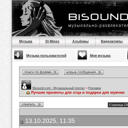
Музыка
Dj Mixes
Альбомы
Видеоклипы
Музыка пользователей
Моя музыка
Bisound.com - Музыкальный портал
>
Реклама
Лучшие презенты для отца и подарки для мужчин
Страница 23
13.10.2025, 11:35