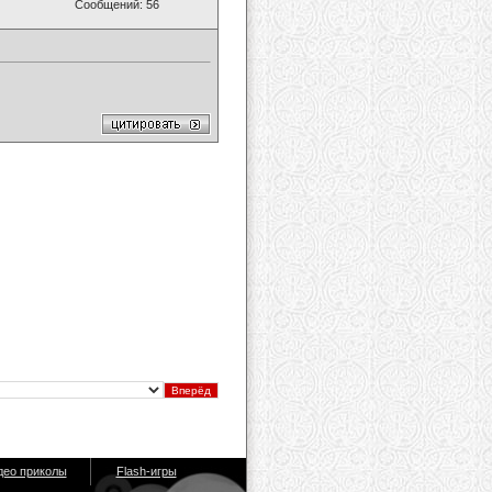
Сообщений: 56
део приколы
Flash-игры