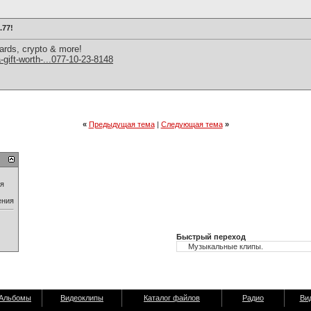
.77!
cards, crypto & more!
a-gift-worth-...077-10-23-8148
«
Предыдущая тема
|
Следующая тема
»
ия
ения
Быстрый переход
Альбомы
Видеоклипы
Каталог файлов
Радио
Ви