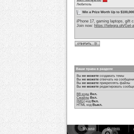
Любитель
Win a Prize Worth Up to $100,000
iPhone 17, gaming laptops, gift 
Join now:
https://telegra.ph/Get-
Ваши права в разделе
Вы
не можете
создавать темы
Вы
не можете
отвечать на сообщен
Вы
не можете
прикреплять файлы
Вы
не можете
редактировать сообщ
BB коды
Вкл.
Смайлы
Вкл.
[IMG]
код
Вкл.
HTML код
Выкл.
Музыка
Dj mixes