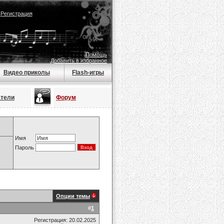
|
Регистрация
Помощь
Добавить в избранное
Видео приколы
Flash-игры
атели
Форум
Имя
Пароль
Опции темы
#
1
Регистрация: 20.02.2025