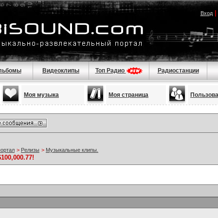
Вход
льбомы
Видеоклипы
Топ Радио
Радиостанции
Моя музыка
Моя страница
Пользов
портал
>
Релизы
>
Музыкальные клипы.
$100,000.77!