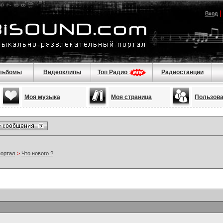
Вход
льбомы
Видеоклипы
Топ Радио
Радиостанции
Моя музыка
Моя страница
Пользов
портал
>
Что нового ?