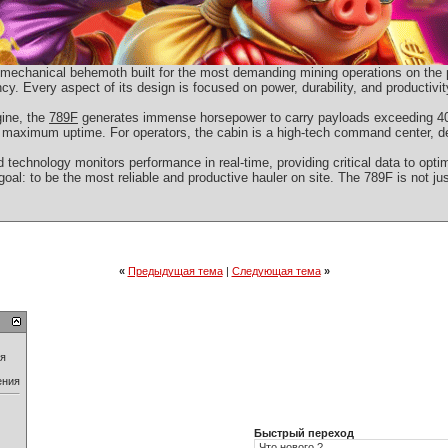
a mechanical behemoth built for the most demanding mining operations on the p
ency. Every aspect of its design is focused on power, durability, and productiv
gine, the
789F
generates immense horsepower to carry payloads exceeding 400
 maximum uptime. For operators, the cabin is a high-tech command center, desi
 technology monitors performance in real-time, providing critical data to opti
goal: to be the most reliable and productive hauler on site. The 789F is not jus
«
Предыдущая тема
|
Следующая тема
»
ия
ения
Быстрый переход