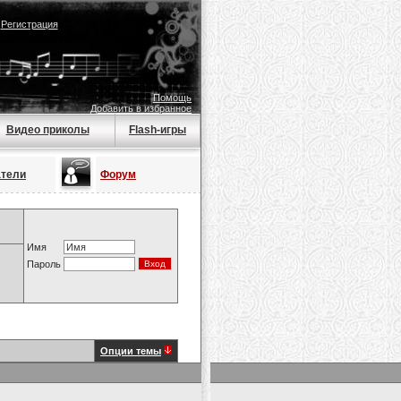
|
Регистрация
Помощь
Добавить в избранное
Видео приколы
Flash-игры
атели
Форум
Имя
Пароль
Опции темы