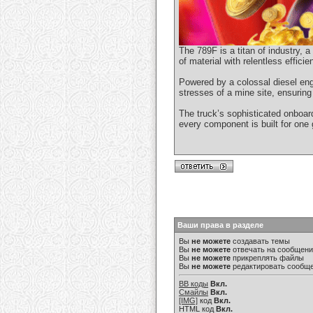
The 789F is a titan of industry, 
of material with relentless effici
Powered by a colossal diesel en
stresses of a mine site, ensuring
The truck’s sophisticated onboard
every component is built for one 
Ваши права в разделе
Вы
не можете
создавать темы
Вы
не можете
отвечать на сообщен
Вы
не можете
прикреплять файлы
Вы
не можете
редактировать сообщ
BB коды
Вкл.
Смайлы
Вкл.
[IMG]
код
Вкл.
HTML код
Вкл.