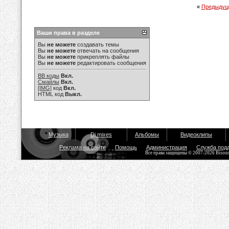
«
Предыдущ
Ваши права в разделе
Вы
не можете
создавать темы
Вы
не можете
отвечать на сообщения
Вы
не можете
прикреплять файлы
Вы
не можете
редактировать сообщения
BB коды
Вкл.
Смайлы
Вкл.
[IMG]
код
Вкл.
HTML код
Выкл.
Музыка
Dj mixes
Альбомы
Видеоклипы
Реклама на сайте
Помощь
Администрация
Служба под
Все права защищены © 2007-2026 Bisou