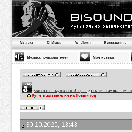
Музыка
Dj Mixes
Альбомы
Видеоклипы
Музыка пользователей
Моя музыка
Bisound.com - Музыкальный портал
>
Помогите нам стать лучше
Купить живые елки на Новый год
30.10.2025, 13:43