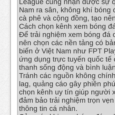
League cũng nhận được sự qua
Nam ra sân, không khí bóng đ
cà phê và cộng đồng, tạo nên
Cách chọn kênh xem bóng đá 
Để trải nghiệm xem bóng đá 
nên chọn các nền tảng có bản
biến ở Việt Nam như FPT Pla
ứng dụng trực tuyến quốc tế 
thanh sống động và bình luận 
Tránh các nguồn không chính
lag, quảng cáo gây phiền phứ
chọn kênh uy tín giúp người 
đảm bảo trải nghiệm trọn vẹn
thông tin cá nhân.