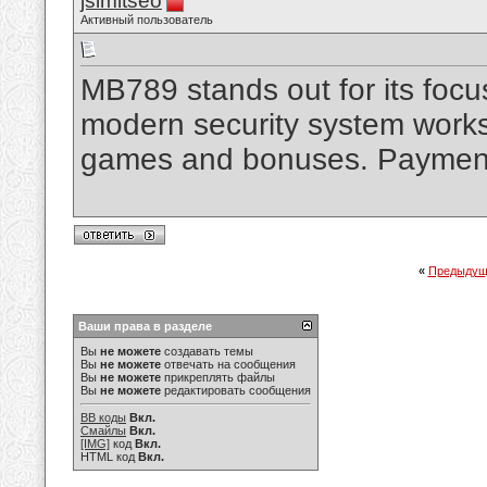
jsimitseo
Активный пользователь
MB789 stands out for its focu
modern security system work
games and bonuses. Payment
«
Предыдущ
Ваши права в разделе
Вы
не можете
создавать темы
Вы
не можете
отвечать на сообщения
Вы
не можете
прикреплять файлы
Вы
не можете
редактировать сообщения
BB коды
Вкл.
Смайлы
Вкл.
[IMG]
код
Вкл.
HTML код
Вкл.