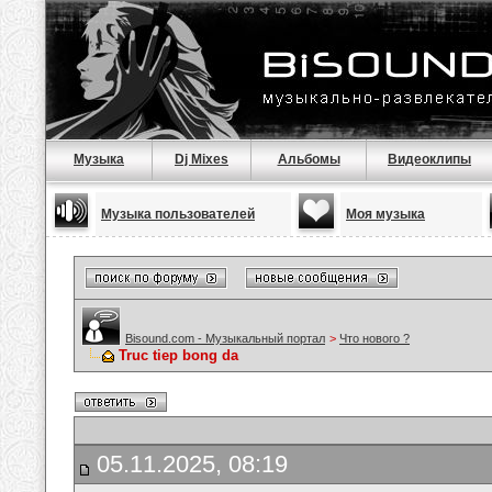
Музыка
Dj Mixes
Альбомы
Видеоклипы
Музыка пользователей
Моя музыка
Bisound.com - Музыкальный портал
>
Что нового ?
Truc tiep bong da
05.11.2025, 08:19