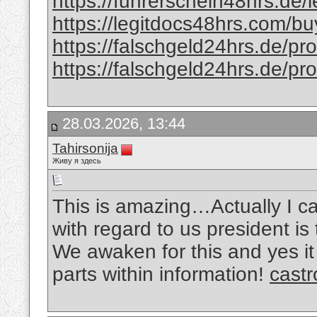
https://fuhrerschein48hrs.de/
https://legitdocs48hrs.com/bu
https://falschgeld24hrs.de/prod
https://falschgeld24hrs.de/pro
28.03.2026, 13:44
Tahirsonija
Живу я здесь
This is amazing…Actually I can
with regard to us president is
We awaken for this and yes it 
parts within information!
castr