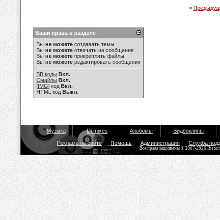
«
Предыдущ
Ваши права в разделе
Вы
не можете
создавать темы
Вы
не можете
отвечать на сообщения
Вы
не можете
прикреплять файлы
Вы
не можете
редактировать сообщения
BB коды
Вкл.
Смайлы
Вкл.
[IMG]
код
Вкл.
HTML код
Выкл.
Музыка
Dj mixes
Альбомы
Видеоклипы
Реклама на сайте
Помощь
Администрация
Служба под
Все права защищены © 2007-2026 Bisou