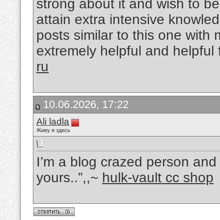
strong about it and wish to be
attain extra intensive knowl
posts similar to this one with
extremely helpful and helpfu
ru
10.06.2026, 17:22
Ali ladla
Живу я здесь
I’m a blog crazed person and i
yours..”,,~
hulk-vault cc shop