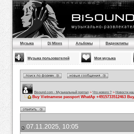
Музыка
Dj Mixes
Альбомы
Видеоклипы
Музыка пользователей
Моя музыка
Bisound.com - Музыкальный портал
>
Что нового ?
>
Новости на
Buy Vietnamese passport WhatAp +4915733512463 Buy
07.11.2025, 10:05