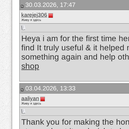
30.03.2026, 17:47
karejej306
Живу я здесь
Heya i am for the first time h
find It truly useful & it helpe
something again and help ot
shop
03.04.2026, 13:33
aaliyan
Живу я здесь
Thank you for making the hones