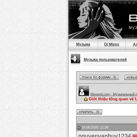
Музыка
Dj Mixes
А
Музыка пользователей
Bisound.com - Музыкальный 
Giới thiệu tổng quan về
15.08.2025, 11:26
nguyenvanhuy1234