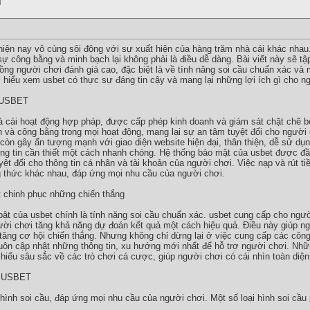
hiện nay vô cùng sôi động với sự xuất hiện của hàng trăm nhà cái khác nhau
sự công bằng và minh bạch lại không phải là điều dễ dàng. Bài viết này sẽ tậ
g người chơi đánh giá cao, đặc biệt là về tính năng soi cầu chuẩn xác và mô
 hiểu xem usbet có thực sự đáng tin cậy và mang lại những lợi ích gì cho n
ề USBET
cái hoạt động hợp pháp, được cấp phép kinh doanh và giám sát chặt chẽ bở
 và công bằng trong mọi hoạt động, mang lại sự an tâm tuyệt đối cho người
còn gây ấn tượng mạnh với giao diện website hiện đại, thân thiện, dễ sử d
ông tin cần thiết một cách nhanh chóng. Hệ thống bảo mật của usbet được đ
yệt đối cho thông tin cá nhân và tài khoản của người chơi. Việc nạp và rút 
g thức khác nhau, đáp ứng mọi nhu cầu của người chơi.
t chinh phục những chiến thắng
ật của usbet chính là tính năng soi cầu chuẩn xác. usbet cung cấp cho ngư
ười chơi tăng khả năng dự đoán kết quả một cách hiệu quả. Điều này giúp n
 tăng cơ hội chiến thắng. Nhưng không chỉ dừng lại ở việc cung cấp các công
luôn cập nhật những thông tin, xu hướng mới nhất để hỗ trợ người chơi. Nh
iểu sâu sắc về các trò chơi cá cược, giúp người chơi có cái nhìn toàn diện
ại USBET
hình soi cầu, đáp ứng mọi nhu cầu của người chơi. Một số loại hình soi cầu 