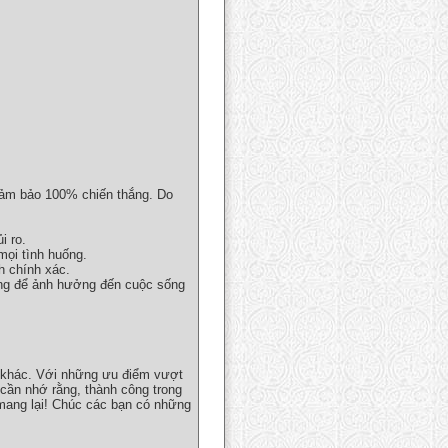
đảm bảo 100% chiến thắng. Do
i ro.
mọi tình huống.
h chính xác.
ông để ảnh hưởng đến cuộc sống
ẫn khác. Với những ưu điểm vượt
cần nhớ rằng, thành công trong
 mang lại! Chúc các bạn có những