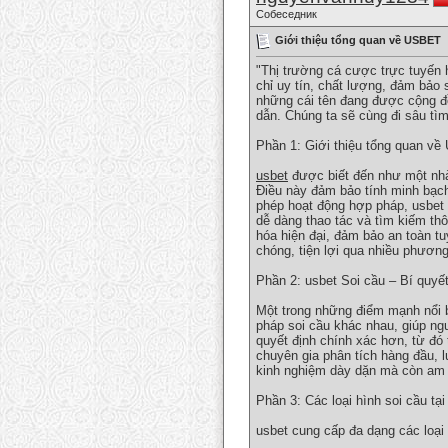
Собеседник
Giới thiệu tổng quan về USBET
"Thị trường cá cược trực tuyến 
chỉ uy tín, chất lượng, đảm bảo 
những cái tên đang được cộng đồn
dẫn. Chúng ta sẽ cùng đi sâu tìm
Phần 1: Giới thiệu tổng quan v
usbet
được biết đến như một nhà 
Điều này đảm bảo tính minh bạch
phép hoạt động hợp pháp, usbet 
dễ dàng thao tác và tìm kiếm th
hóa hiện đại, đảm bảo an toàn tu
chóng, tiện lợi qua nhiều phươn
Phần 2: usbet Soi cầu – Bí quyế
Một trong những điểm mạnh nổi b
pháp soi cầu khác nhau, giúp ng
quyết định chính xác hơn, từ đó
chuyên gia phân tích hàng đầu, 
kinh nghiệm dày dặn mà còn am h
Phần 3: Các loại hình soi cầu t
usbet cung cấp đa dạng các loại 