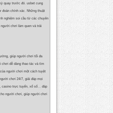
 kỳ quay trước đó. usbet cung
 dự đoán chính xác. Những thuật
inh nghiệm soi cầu từ các chuyên
p người chơi làm quen và trải
rường, giúp người chơi tối đa
i chơi dễ dàng thao tác và tìm
 của người chơi một cách tuyệt
gười chơi 24/7, giải đáp mọi
, casino trực tuyến, xổ số… đáp
ho người chơi, giúp người chơi