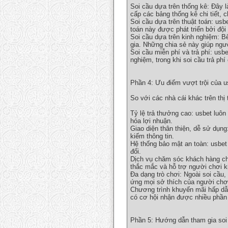
Soi cầu dựa trên thống kê: Đây l
cấp các bảng thống kê chi tiết, 
Soi cầu dựa trên thuật toán: usb
toán này được phát triển bởi độ
Soi cầu dựa trên kinh nghiệm: B
gia. Những chia sẻ này giúp ngư
Soi cầu miễn phí và trả phí: usbe
nghiệm, trong khi soi cầu trả phí
Phần 4: Ưu điểm vượt trội của u
So với các nhà cái khác trên thị
Tỷ lệ trả thưởng cao: usbet luôn
hóa lợi nhuận.
Giao diện thân thiện, dễ sử dụng
kiếm thông tin.
Hệ thống bảo mật an toàn: usbet
đối.
Dịch vụ chăm sóc khách hàng chu
thắc mắc và hỗ trợ người chơi kị
Đa dạng trò chơi: Ngoài soi cầu
ứng mọi sở thích của người chơ
Chương trình khuyến mãi hấp dẫ
có cơ hội nhận được nhiều phần 
Phần 5: Hướng dẫn tham gia soi