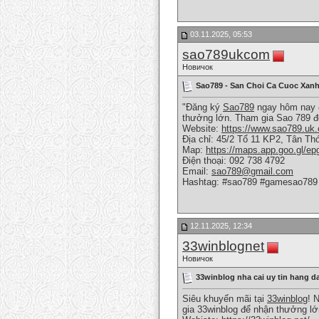
03.11.2025, 05:53
sao789ukcom
Новичок
Sao789 - San Choi Ca Cuoc Xan
"Đăng ký
Sao789
ngay hôm nay đ
thưởng lớn. Tham gia Sao 789 để
Website:
https://www.sao789.uk
Địa chỉ: 45/2 Tổ 11 KP2, Tân Th
Map:
https://maps.app.goo.gl
Điện thoại: 092 738 4792
Email:
sao789@gmail.com
Hashtag: #sao789 #gamesao789 
12.11.2025, 12:34
33winblognet
Новичок
33winblog nha cai uy tin hang d
Siêu khuyến mãi tại
33winblog
! 
gia 33winblog để nhận thưởng l