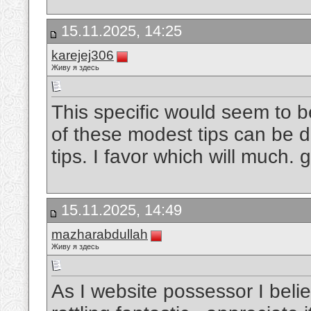
15.11.2025, 14:25
karejej306
Живу я здесь
This specific would seem to b
of these modest tips can be 
tips. I favor which will much.
g
15.11.2025, 14:49
mazharabdullah
Живу я здесь
As I website possessor I belie