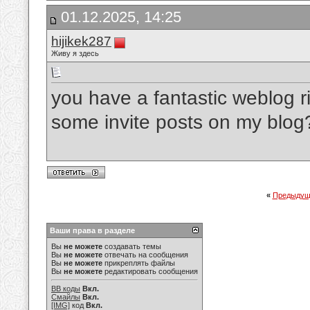
01.12.2025, 14:25
hijikek287
Живу я здесь
you have a fantastic weblog r
some invite posts on my blo
«
Предыдущ
Ваши права в разделе
Вы
не можете
создавать темы
Вы
не можете
отвечать на сообщения
Вы
не можете
прикреплять файлы
Вы
не можете
редактировать сообщения
BB коды
Вкл.
Смайлы
Вкл.
[IMG]
код
Вкл.