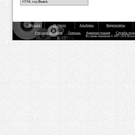
HTML код
Выкл.
Музыка
Dj mixes
Альбомы
Видеоклипы
Реклама на сайте
Помощь
Администрация
Служба под
Все права защищены © 2007-2026 Bisou