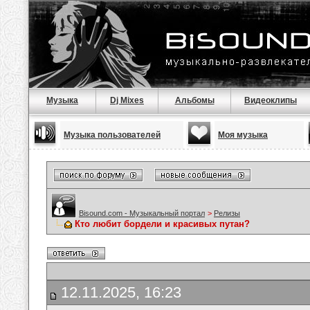
Музыка
Dj Mixes
Альбомы
Видеоклипы
Музыка пользователей
Моя музыка
Bisound.com - Музыкальный портал
>
Релизы
Кто любит бордели и красивых путан?
12.11.2025, 16:23