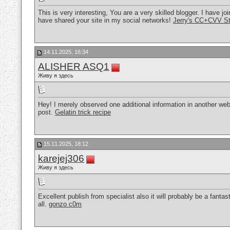
This is very interesting, You are a very skilled blogger. I have j
have shared your site in my social networks!
Jerry's CC+CVV St
14.11.2025, 16:34
ALISHER ASQ1
Живу я здесь
Hey! I merely observed one additional information in another web
post.
Gelatin trick recipe
15.11.2025, 18:12
karejej306
Живу я здесь
Excellent publish from specialist also it will probably be a fant
all.
gonzo c0m