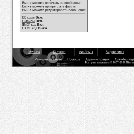
Вы
не можете
отвечать на сообщения
Вы
не можете
прикреплять файлы
Вы
не можете
редактировать сообщения
BB коды
Вкл.
Смайлы
Вкл.
[IMG]
код
Вкл.
HTML код
Выкл.
Музыка
Dj mixes
Альбомы
Видеоклипы
Реклама на сайте
Помощь
Администрация
Служба под
Все права защищены © 2007-2026 Bisou