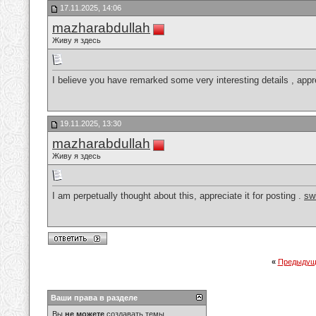
17.11.2025, 14:06
mazharabdullah
Живу я здесь
I believe you have remarked some very interesting details , appre
19.11.2025, 13:30
mazharabdullah
Живу я здесь
I am perpetually thought about this, appreciate it for posting .
sw
«
Предыдущ
Ваши права в разделе
Вы
не можете
создавать темы