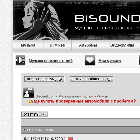
Музыка
Dj Mixes
Альбомы
Видеоклипы
Музыка пользователей
Моя музыка
Bisound.com - Музыкальный портал
>
Релизы
где купить проверенные автомобили с пробегом?
11.11.2025, 15:45
ALISHER ASQ1