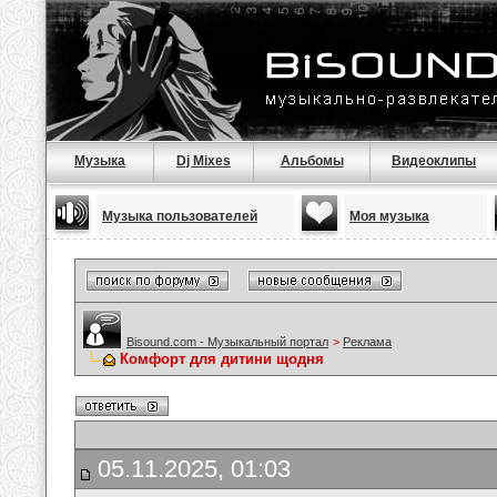
Музыка
Dj Mixes
Альбомы
Видеоклипы
Музыка пользователей
Моя музыка
Bisound.com - Музыкальный портал
>
Реклама
Комфорт для дитини щодня
05.11.2025, 01:03