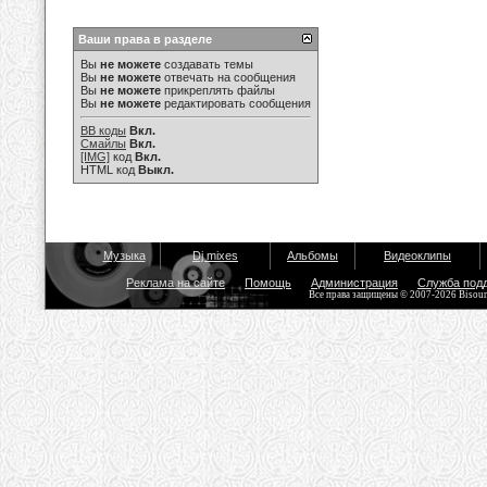
Ваши права в разделе
Вы
не можете
создавать темы
Вы
не можете
отвечать на сообщения
Вы
не можете
прикреплять файлы
Вы
не можете
редактировать сообщения
BB коды
Вкл.
Смайлы
Вкл.
[IMG]
код
Вкл.
HTML код
Выкл.
Музыка
Dj mixes
Альбомы
Видеоклипы
Реклама на сайте
Помощь
Администрация
Служба под
Все права защищены © 2007-2026 Bisou