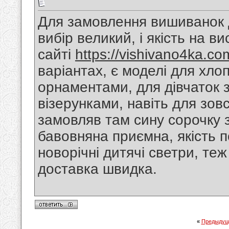
Для замовлення вишиванок д
вибір великий, і якість на в
сайті
https://vishivano4ka.co
варіантах, є моделі для хло
орнаментами, для дівчаток 
візерунками, навіть для зов
замовляв там сину сорочку 
бавовняна приємна, якість п
новорічні дитячі светри, теж 
доставка швидка.
«
Предыдущ