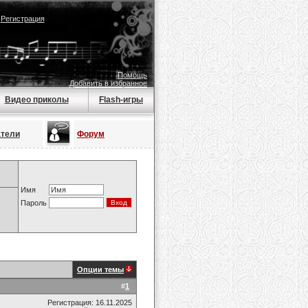
|
Регистрация
Помощь
Добавить в избранное
Видео приколы
Flash-игры
атели
Форум
Имя
Пароль
Опции темы
#
1
Регистрация: 16.11.2025