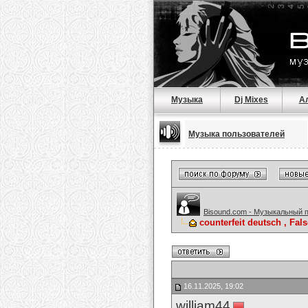
Музыка
Dj Mixes
А
Музыка пользователей
Bisound.com - Музыкальный 
counterfeit deutsch , F
16.11.2025, 19:02
william44