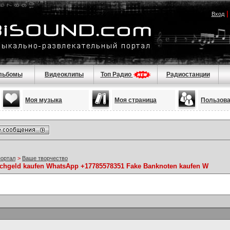
Вход
льбомы
Видеоклипы
Топ Радио
Радиостанции
Моя музыка
Моя страница
Пользов
портал
>
Ваше творчество
alschgeld kaufen WhatsApp +17785578351 Fake Banknoten kaufen W