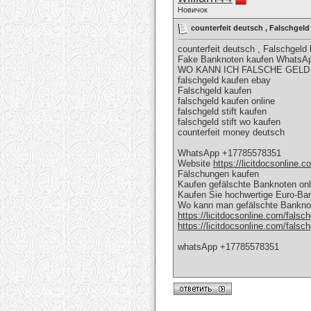
Новичок
counterfeit deutsch , Falschge
counterfeit deutsch , Falschge
Fake Banknoten kaufen WhatsA
WO KANN ICH FALSCHE GELD
falschgeld kaufen ebay
Falschgeld kaufen
falschgeld kaufen online
falschgeld stift kaufen
falschgeld stift wo kaufen
counterfeit money deutsch
WhatsApp +17785578351
Website
https://licitdocsonline.
Fälschungen kaufen
Kaufen gefälschte Banknoten onli
Kaufen Sie hochwertige Euro-B
Wo kann man gefälschte Bankno
https://licitdocsonline.com/falsc
https://licitdocsonline.com/falsc
whatsApp +17785578351