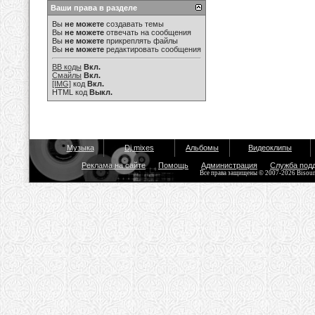
Ваши права в разделе
Вы
не можете
создавать темы
Вы
не можете
отвечать на сообщения
Вы
не можете
прикреплять файлы
Вы
не можете
редактировать сообщения
BB коды
Вкл.
Смайлы
Вкл.
[IMG]
код
Вкл.
HTML код
Выкл.
Музыка
Dj mixes
Альбомы
Видеоклипы
Реклама на сайте
Помощь
Администрация
Служба под
Все права защищены © 2007-2026 Bisou