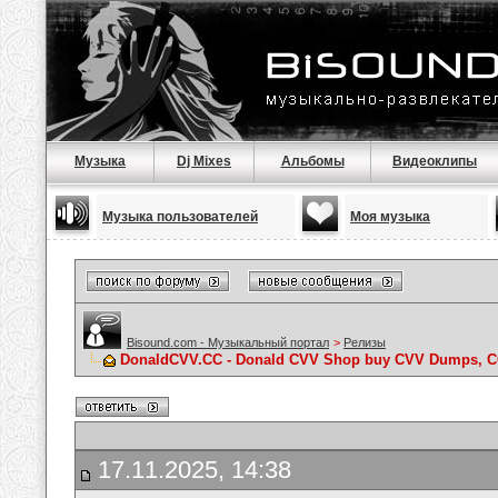
Музыка
Dj Mixes
Альбомы
Видеоклипы
Музыка пользователей
Моя музыка
Bisound.com - Музыкальный портал
>
Релизы
DonaldCVV.CC - Donald CVV Shop buy CVV Dumps, CC
17.11.2025, 14:38