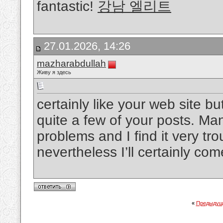
fantastic!
강남 엘리트
27.01.2026, 14:26
mazharabdullah
Живу я здесь
certainly like your web site b
quite a few of your posts. Man
problems and I find it very tro
nevertheless I’ll certainly co
«
Предыдущ