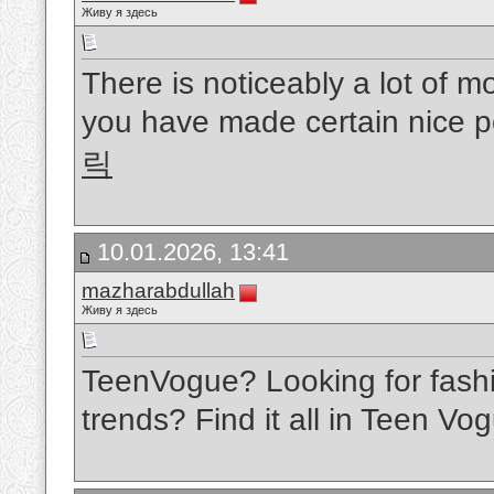
Живу я здесь
There is noticeably a lot of m
you have made certain nice po
릭
10.01.2026, 13:41
mazharabdullah
Живу я здесь
TeenVogue? Looking for fashi
trends? Find it all in Teen V