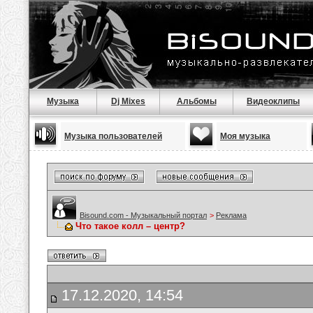
Музыка
Dj Mixes
Альбомы
Видеоклипы
Музыка пользователей
Моя музыка
Bisound.com - Музыкальный портал
>
Реклама
Что такое колл – центр?
17.12.2020, 14:54