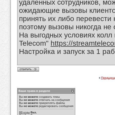
удаленных сотрудников, мож
ожидающие вызовы клиентов
принять их либо перевести 
поэтому вызовы никогда не 
На выгодных условиях колл 
Telecom"
https://streamteleco
Настройка и запуск за 1 раб
«
Предыдущ
Ваши права в разделе
Вы
не можете
создавать темы
Вы
не можете
отвечать на сообщения
Вы
не можете
прикреплять файлы
Вы
не можете
редактировать сообщения
BB коды
Вкл.