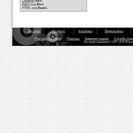
Смайлы
Вкл.
[IMG]
код
Вкл.
HTML код
Выкл.
Музыка
Dj mixes
Альбомы
Видеоклипы
Реклама на сайте
Помощь
Администрация
Служба под
Все права защищены © 2007-2026 Bisou