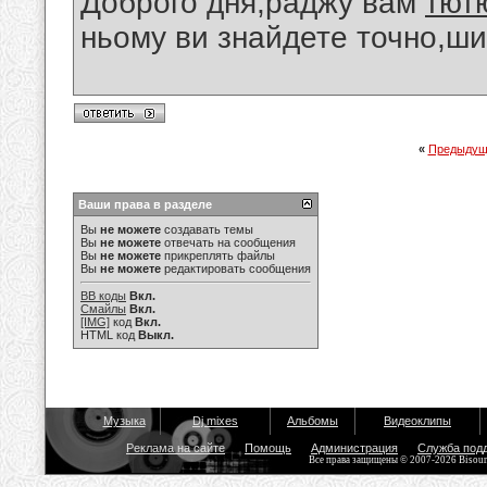
Доброго дня,раджу вам
тют
ньому ви знайдете точно,шир
«
Предыдущ
Ваши права в разделе
Вы
не можете
создавать темы
Вы
не можете
отвечать на сообщения
Вы
не можете
прикреплять файлы
Вы
не можете
редактировать сообщения
BB коды
Вкл.
Смайлы
Вкл.
[IMG]
код
Вкл.
HTML код
Выкл.
Музыка
Dj mixes
Альбомы
Видеоклипы
Реклама на сайте
Помощь
Администрация
Служба под
Все права защищены © 2007-2026 Bisou