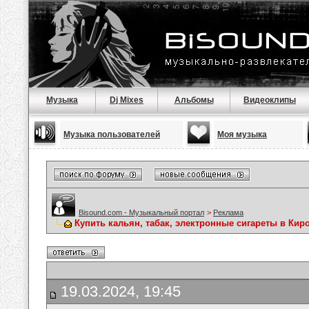
Музыка
Dj Mixes
Альбомы
Видеоклипы
Музыка пользователей
Моя музыка
Bisound.com - Музыкальный портал
>
Реклама
Купить кальян, табак, электронные сигареты в Кир
19.03.2024, 19:45