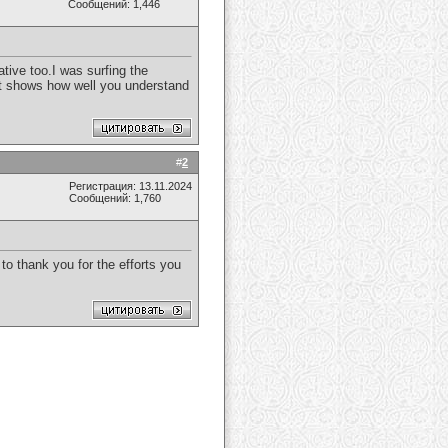
Сообщений: 1,446
eative too.I was surfing the
 It shows how well you understand
#
2
Регистрация: 13.11.2024
Сообщений: 1,760
 to thank you for the efforts you