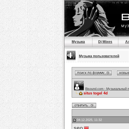
Музыка
Dj Mixes
А
Музыка пользователей
Bisound.com - Музыкальный 
situs togel 4d
04.12.2025, 11:32
seo