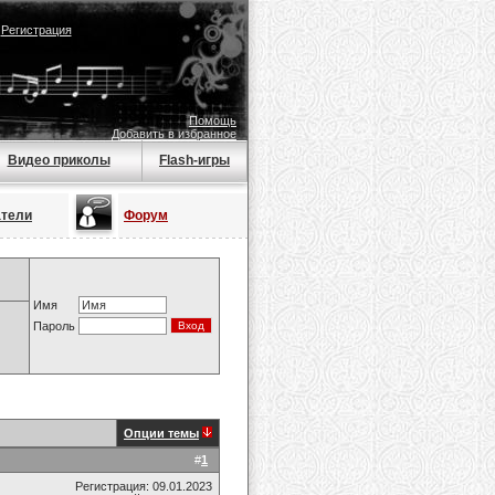
|
Регистрация
Помощь
Добавить в избранное
Видео приколы
Flash-игры
атели
Форум
Имя
Пароль
Опции темы
#
1
Регистрация: 09.01.2023