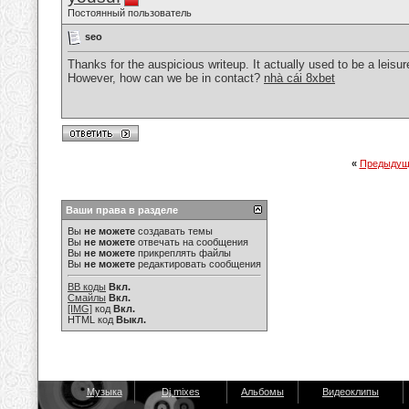
Постоянный пользователь
seo
Thanks for the auspicious writeup. It actually used to be a leis
However, how can we be in contact?
nhà cái 8xbet
«
Предыдущ
Ваши права в разделе
Вы
не можете
создавать темы
Вы
не можете
отвечать на сообщения
Вы
не можете
прикреплять файлы
Вы
не можете
редактировать сообщения
BB коды
Вкл.
Смайлы
Вкл.
[IMG]
код
Вкл.
HTML код
Выкл.
Музыка
Dj mixes
Альбомы
Видеоклипы