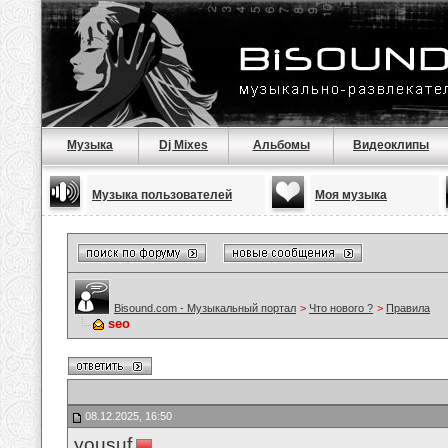
Музыка
Dj Mixes
Альбомы
Видеоклипы
Музыка пользователей
Моя музыка
Bisound.com - Музыкальный портал
>
Что нового ?
>
Правила
seo
08.12.2025, 16:50
yousuf