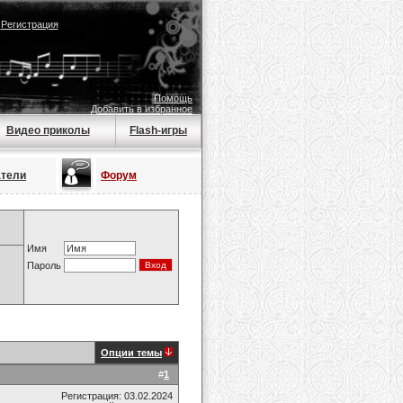
|
Регистрация
Помощь
Добавить в избранное
Видео приколы
Flash-игры
атели
Форум
Имя
Пароль
Опции темы
#
1
Регистрация: 03.02.2024