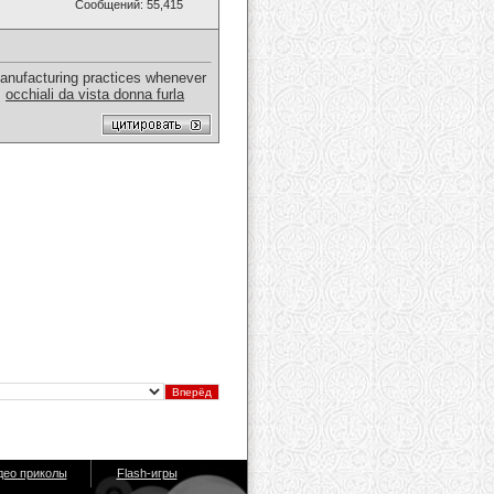
Сообщений: 55,415
l manufacturing practices whenever
.
occhiali da vista donna furla
део приколы
Flash-игры