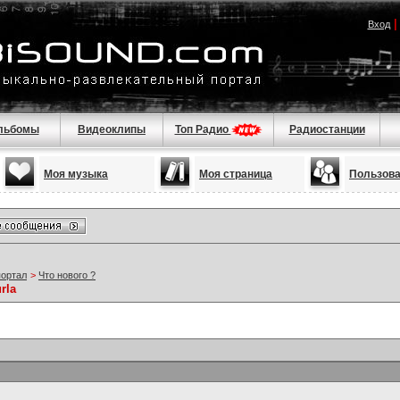
Вход
льбомы
Видеоклипы
Топ Радио
Радиостанции
Моя музыка
Моя страница
Пользов
портал
>
Что нового ?
rla