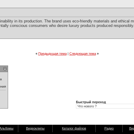
tainability in its production. The brand uses eco-friendly materials and ethica
entally conscious consumers who desire luxury products produced responsibly
«
Предыдущая тема
|
Следующая тема
»
ия
ения
Быстрый переход
Альбомы
Видеоклипы
Каталог файлов
Радио
Ви