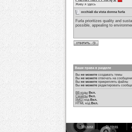
Живу я здесь
occhiali da vista donna furla
Furla prioritizes quality and sus
possible, appealing to environm
Ваши права в разделе
Вы
не можете
создавать темы
Вы
не можете
отвечать на сообщен
Вы
не можете
прикреплять файлы
Вы
не можете
редактировать сообщ
BB коды
Вкл.
Смайлы
Вкл.
[IMG]
код
Вкл.
HTML код
Вкл.
Музыка
Dj mixes