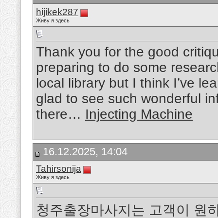
hijikek287
Живу я здесь
Thank you for the good critiq
preparing to do some researc
local library but I think I’ve l
glad to see such wonderful in
there…
Injecting Machine
16.12.2025, 14:04
Tahirsonija
Живу я здесь
청주출장마사지는 고객이 원하