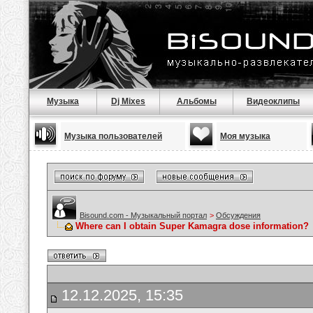
Музыка
Dj Mixes
Альбомы
Видеоклипы
Музыка пользователей
Моя музыка
Bisound.com - Музыкальный портал
>
Обсуждения
Where can I obtain Super Kamagra dose information?
12.12.2025, 15:35