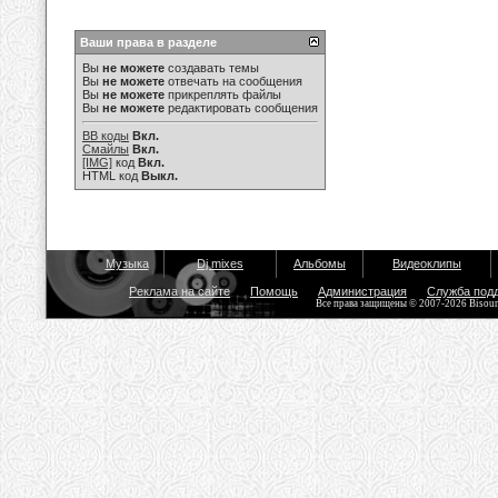
Ваши права в разделе
Вы
не можете
создавать темы
Вы
не можете
отвечать на сообщения
Вы
не можете
прикреплять файлы
Вы
не можете
редактировать сообщения
BB коды
Вкл.
Смайлы
Вкл.
[IMG]
код
Вкл.
HTML код
Выкл.
Музыка
Dj mixes
Альбомы
Видеоклипы
Реклама на сайте
Помощь
Администрация
Служба под
Все права защищены © 2007-2026 Bisou