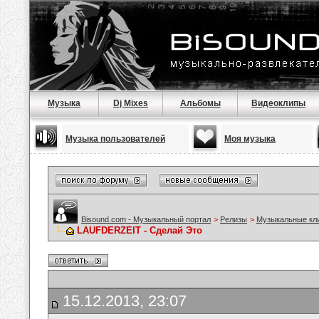
Музыка
Dj Mixes
Альбомы
Видеоклипы
Музыка пользователей
Моя музыка
Bisound.com - Музыкальный портал
>
Релизы
>
Музыкальные кл
LAUFDERZEIT - Сделай Это
15.12.2013, 23:07