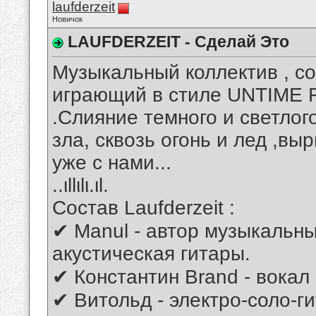
laufderzeit
Новичок
LAUFDERZEIT - Сделай Это
Музыкальный коллектив , со
играющий в стиле UNTIM
.Слияние темного и светлого
зла, сквозь огонь и лед ,вы
уже с нами...
..ιllιlι.ιl.
Состав Laufderzeit :
✔ Manul - автор музыкальны
акустическая гитары.
✔ Константин Brand - вокал 
✔ Витольд - электро-соло-г