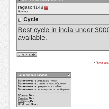
ragaso4148
Новичок
Cycle
Best cycle in india under 30
available.
«
Предыдущ
Ваши права в разделе
Вы
не можете
создавать темы
Вы
не можете
отвечать на сообщения
Вы
не можете
прикреплять файлы
Вы
не можете
редактировать сообщения
BB коды
Вкл.
Смайлы
Вкл.
[IMG]
код
Вкл.
HTML код
Выкл.