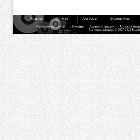
Музыка
Dj mixes
Альбомы
Видеоклипы
Реклама на сайте
Помощь
Администрация
Служба под
Все права защищены © 2007-2026 Bisou