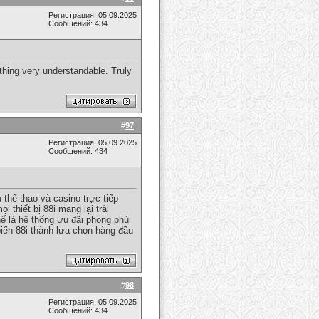
Регистрация: 05.09.2025
Сообщений: 434
thing very understandable. Truly
#
97
Регистрация: 05.09.2025
Сообщений: 434
ủ thể thao và casino trực tiếp
 thiết bị 88i mang lại trải
ế là hệ thống ưu đãi phong phú
iến 88i thành lựa chọn hàng đầu
#
98
Регистрация: 05.09.2025
Сообщений: 434