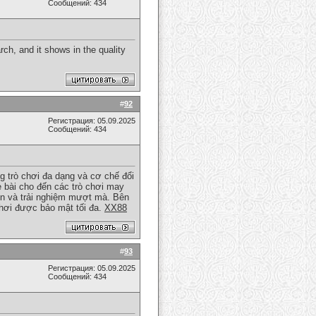
Сообщений: 434
rch, and it shows in the quality
#
92
Регистрация: 05.09.2025
Сообщений: 434
g trò chơi đa dạng và cơ chế đổi
e bài cho đến các trò chơi may
uen và trải nghiệm mượt mà. Bên
chơi được bảo mật tối đa.
XX88
#
93
Регистрация: 05.09.2025
Сообщений: 434