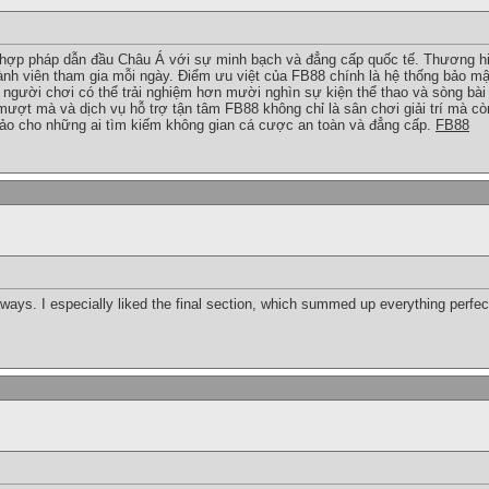
 hợp pháp dẫn đầu Châu Á với sự minh bạch và đẳng cấp quốc tế. Thương hi
ành viên tham gia mỗi ngày. Điểm ưu việt của FB88 chính là hệ thống bảo mật
 người chơi có thể trải nghiệm hơn mười nghìn sự kiện thể thao và sòng bài
 mượt mà và dịch vụ hỗ trợ tận tâm FB88 không chỉ là sân chơi giải trí mà cò
hảo cho những ai tìm kiếm không gian cá cược an toàn và đẳng cấp.
FB88
aways. I especially liked the final section, which summed up everything perfec