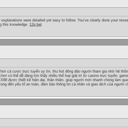
e explanations were detailed yet easy to follow. You’ve clearly done your resea
ng this knowledge.
12q bet
hơi cá cược trực tuyến uy tín, thu hút đông đảo người tham gia nhờ hệ thốn
hơi có thể dễ dàng tìm thấy nhiều thể loại giải trí từ casino trực tuyến, gam
a XX88 được thiết kế hiện đại, thân thiện, giúp người mới nhanh chóng làm q
trọng đến yếu tố an toàn, đảm bảo thông tin cá nhân và giao dịch của người 