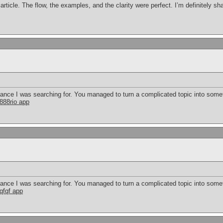
rticle. The flow, the examples, and the clarity were perfect. I’m definitely sh
dance I was searching for. You managed to turn a complicated topic into some
888rio app
dance I was searching for. You managed to turn a complicated topic into some
qfqf app