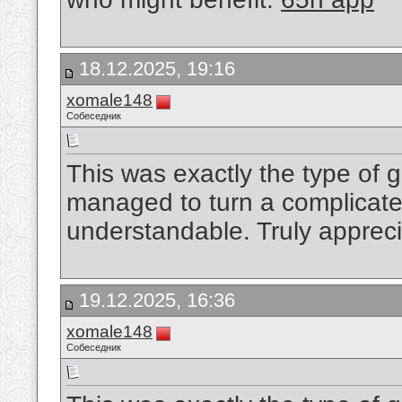
18.12.2025, 19:16
xomale148
Собеседник
This was exactly the type of 
managed to turn a complicate
understandable. Truly apprecia
19.12.2025, 16:36
xomale148
Собеседник