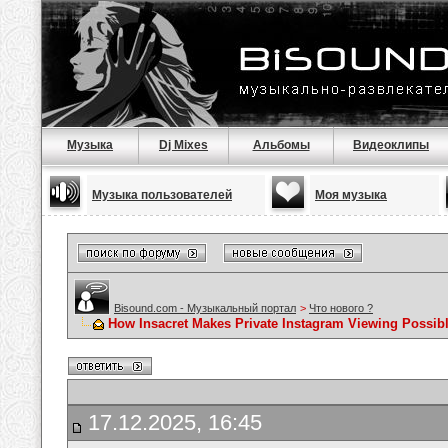
Музыка
Dj Mixes
Альбомы
Видеоклипы
Музыка пользователей
Моя музыка
Bisound.com - Музыкальный портал
>
Что нового ?
How Insacret Makes Private Instagram Viewing Possib
17.12.2025, 16:45