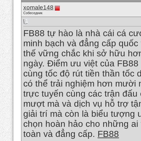
xomale148
Собеседник
FB88 tự hào là nhà cái cá c
minh bạch và đẳng cấp quốc 
thế vững chắc khi sở hữu hơn
ngày. Điểm ưu việt của FB88 
cùng tốc độ rút tiền thần tốc
có thể trải nghiệm hơn mười 
trực tuyến cùng các trận đấu 
mượt mà và dịch vụ hỗ trợ tậ
giải trí mà còn là biểu tượng
chọn hoàn hảo cho những ai 
toàn và đẳng cấp.
FB88