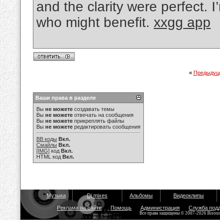
and the clarity were perfect. I
who might benefit.
xxgg app
«
Предыдущ
Ваши права в разделе
Вы
не можете
создавать темы
Вы
не можете
отвечать на сообщения
Вы
не можете
прикреплять файлы
Вы
не можете
редактировать сообщения
BB коды
Вкл.
Смайлы
Вкл.
[IMG]
код
Вкл.
HTML код
Вкл.
Музыка
Dj mixes
Альбомы
Видеоклипы
Реклама на сайте
Помощь
Администрация
Служба под
Все права защищены © 2007-2026 Bisou