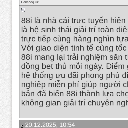
Собеседник
88i là nhà cái trực tuyến hiệ
là hệ sinh thái giải trí toàn d
trực tiếp cùng hàng nghìn tựa
Với giao diện tinh tế cùng tốc
88i mang lại trải nghiệm săn
đồng bet thủ mỗi ngày. Điểm 
hệ thống ưu đãi phong phú đ
nghiệp miễn phí giúp người c
bản đã biến 88i thành lựa ch
không gian giải trí chuyên n
20.12.2025, 10:54