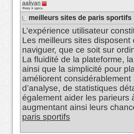
aaliyan
Живу я здесь
meilleurs sites de paris sportifs
L’expérience utilisateur cons
Les meilleurs sites disposent d
naviguer, que ce soit sur ordi
La fluidité de la plateforme, la
ainsi que la simplicité pour p
améliorent considérablement l’
d’analyse, de statistiques dét
également aider les parieurs à
augmentant ainsi leurs chan
paris sportifs