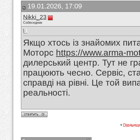
19.01.2026, 17:09
Nikki_23
Собеседник
Якщо хтось із знайомих пит
Моторс
https://www.arma-mot
дилерський центр. Тут не гр
працюють чесно. Сервіс, ста
справді на рівні. Це той вип
реальності.
«
Предыдущ