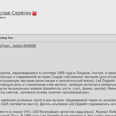
слав Серёгин
десь
Loving You
hp?nam...ile&id=4646596
-группа, образовавшаяся в сентябре 1968 года в Лондоне, Англия, и при
тельных в современной истории.Создав собственное звучание (для кото
глушающее звучание ритм-секции и пронзительный вокал), Led Zeppelin
агающую роль в становлении хэви метала, свободно включая в репертуа
гих музыкальных жанров (рокабилли, рэгги, соул, фанка, кантри). Именн
уска синглов, заложили основу понятия «альбомный рок».
из наиболее успешных групп в рок-музыке: общемировой тираж их альбо
США (четвёртое место). Десять альбомов Led Zeppelin поднимались на в
место в списке VH1 «100 Величайших артистов хард-рока»]. Журнал Rolli
уппой 70-х». В 1995 году Led Zeppelin были введены в Зал славы рок-н-