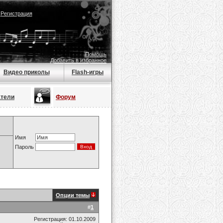
|
Регистрация
Помощь
Добавить в избранное
Видео приколы
Flash-игры
атели
Форум
Имя
Пароль
Опции темы
#
1
Регистрация: 01.10.2009