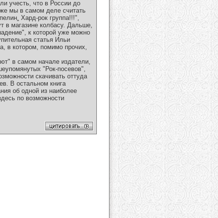
ли учесть, что в России до
 же мы в самом деле считать
ппелин
.
Хард-рок группа!!!",
т в магазине колбасу. Дальше,
падение", к которой уже можно
упительная статья Ильи
а, в котором, помимо прочих,
дают" в самом начале издатели,
шеупомянутых "Рок-посевов",
возможности скачивать оттуда
ев. В остальном книга
ания об одной из наиболее
 здесь по возможности