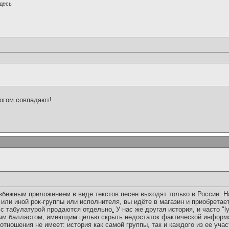
десь
огом совпадают!
избежным приложением в виде текстов песен выходят только в России. Н
или иной рок-группы или исполнителя, вы идёте в магазин и приобретае
 с табулатурой продаются отдельно
.
У нас же другая история, и часто "ly
ым балластом, имеющим целью скрыть недостаток фактической информ
 отношения не имеет: история как самой группы, так и каждого из ее уча