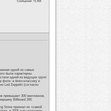
Сообщений: 73,358
знанная одной из самых
рого были характерны
 стали одной из ведущих групп
р фолк- и блюз-классику и
о Led Zeppelin (согласно
мов превышает 300 миллионов,
ершину Billboard 200.
ng Stone признал их «самой
ролла, в 2005 году получили