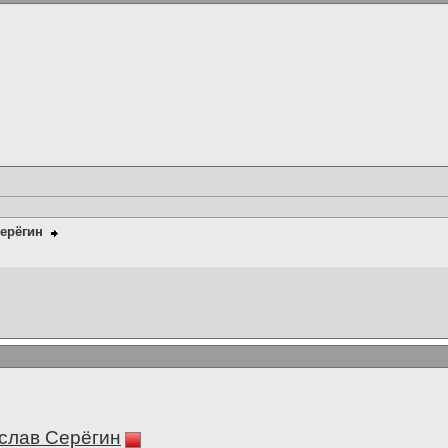
ерёгин
слав Серёгин