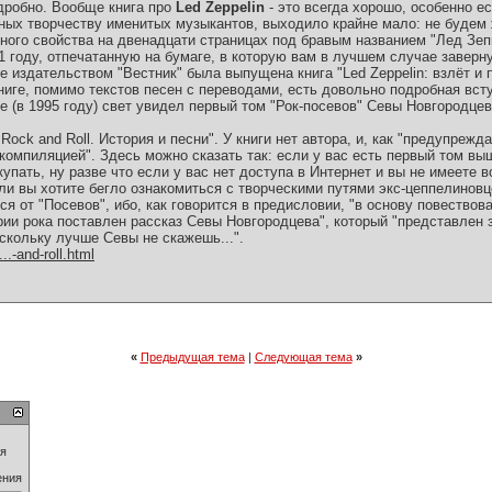
дробно. Вообще книга про
Led Zeppelin
- это всегда хорошо, особенно ес
нных творчеству именитых музыкантов, выходило крайне мало: не будем
ного свойства на двенадцати страницах под бравым названием "Лед Зе
 году, отпечатанную на бумаге, в которую вам в лучшем случае заверну
е издательством "Вестник" была выпущена книга "Led Zeppelin: взлёт и 
ниге, помимо текстов песен с переводами, есть довольно подробная вст
 (в 1995 году) свет увидел первый том "Рок-посевов" Севы Новгородцев
in Rock and Roll. История и песни". У книги нет автора, и, как "предупреж
компиляцией". Здесь можно сказать так: если у вас есть первый том вы
купать, ну разве что если у вас нет доступа в Интернет и вы не имеете 
ли вы хотите бегло ознакомиться с творческими путями экс-цеппелиновц
ся от "Посевов", ибо, как говорится в предисловии, "в основу повествов
рии рока поставлен рассказ Севы Новгородцева", который "представлен
скольку лучше Севы не скажешь...".
...-and-roll.html
«
Предыдущая тема
|
Следующая тема
»
ия
ения