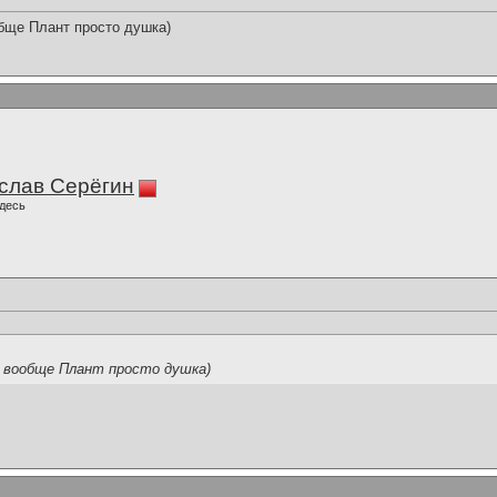
бще Плант просто душка)
слав Серёгин
десь
И вообще Плант просто душка)