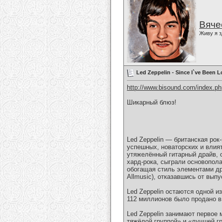
Вяче
Живу я з
Led Zeppelin - Since I`ve Been 
http://www.bisound.com/index.p
Шикарный блюз!
Led Zeppelin — британская рок
успешных, новаторских и влия
утяжелённый гитарный драйв, о
хард-рока, сыграли основопол
обогащая стиль элементами дру
Allmusic), отказавшись от вып
Led Zeppelin остаются одной 
112 миллионов было продано в 
Led Zeppelin занимают первое 
тяжёлой группой» и «лучшей гр