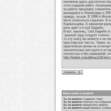
изложена здесь достаточно по
этого издания работ, посвяще
за работу брошюрку сомнитель
вышедшую в Ленинграде а 1991
правда, лучше. В 1998 в Москв
было относиться серьёзно. В к
Кормильцева. А немногим ранее
речь идёт и о Led Zeppelin
.
И вот, наконец, "Led Zeppelin 
"данный труд следует считать 
то эту книгу вы можете и не по
пресловутые тексты. Также, ес
практически ничем не отличает
значительных рок-групп в исто
полностью и без изменений, по
http://lpdisk.ru/publikacii/29-led-z
Ваши права в разделе
Вы
не можете
создавать темы
Вы
не можете
отвечать на сообщен
Вы
не можете
прикреплять файлы
Вы
не можете
редактировать сообщ