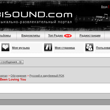
Вход
льбомы
Видеоклипы
Топ Радио
Радиостанции
Моя музыка
Моя страница
Пользов
портал
>
Обсуждения
>
Русский и зарубежный РОК
e Been Loving You