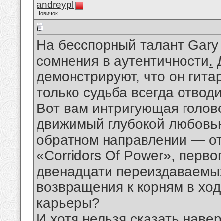
andreypl
Новичок
На бесспорный талант Gary
сомнения в аутентичности
.
Д
демонстрируют, что он гита
только судьба всегда отвод
Вот вам интригующая голов
движимый глубокой любовью
обратном направлении — от
«Corridors Of Power», перв
двенадцати переиздаваемых
возвращения к корням в хо
карьеры?
И хотя нельзя сказать наве