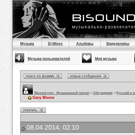
Музыка
Dj Mixes
Альбомы
Видеоклипы
Музыка пользователей
Моя музыка
Bisound.com - Музыкальный портал
>
Обсуждения
>
Русский и 
Gary Moore
08.04.2014, 02:10