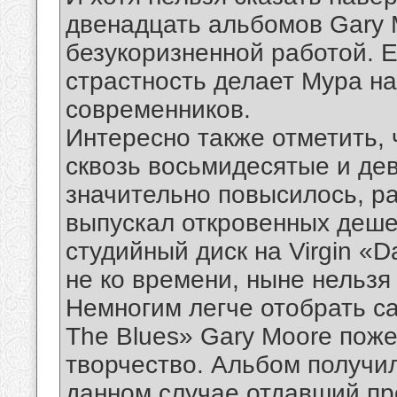
двенадцать альбомов Gary M
безукоризненной работой. Е
страстность делает Мура на
современников.
Интересно также отметить, 
сквозь восьмидесятые и дев
значительно повысилось, ра
выпускал откровенных дешев
студийный диск на Virgin «D
не ко времени, ныне нельзя
Немногим легче отобрать сам
The Blues» Gary Moore пож
творчество. Альбом получи
данном случае отдавший пр