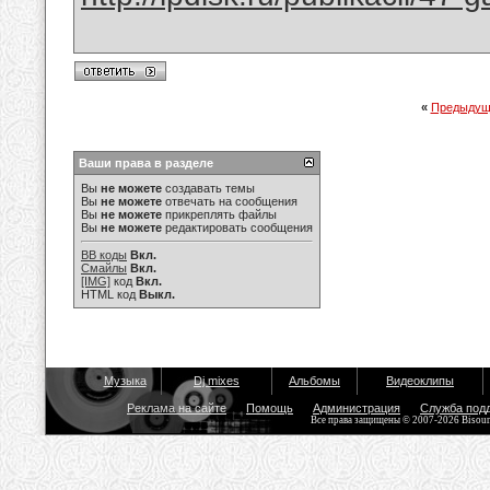
«
Предыдущ
Ваши права в разделе
Вы
не можете
создавать темы
Вы
не можете
отвечать на сообщения
Вы
не можете
прикреплять файлы
Вы
не можете
редактировать сообщения
BB коды
Вкл.
Смайлы
Вкл.
[IMG]
код
Вкл.
HTML код
Выкл.
Музыка
Dj mixes
Альбомы
Видеоклипы
Реклама на сайте
Помощь
Администрация
Служба под
Все права защищены © 2007-2026 Bisou