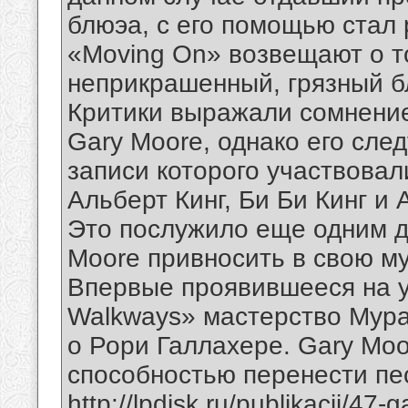
блюэа, с его помощью стал 
«Moving On» возвещают о то
неприкрашенный, грязный 
Критики выражали сомнение
Gary Moore, однако его следу
записи которого участвовал
Альберт Кинг, Би Би Кинг и 
Это послужило еще одним д
Moore привносить в свою м
Впервые проявившееся на у
Walkways» мастерство Мура
о Рори Галлахере. Gary Moo
способностью перенести пе
http://lpdisk.ru/publikacii/47