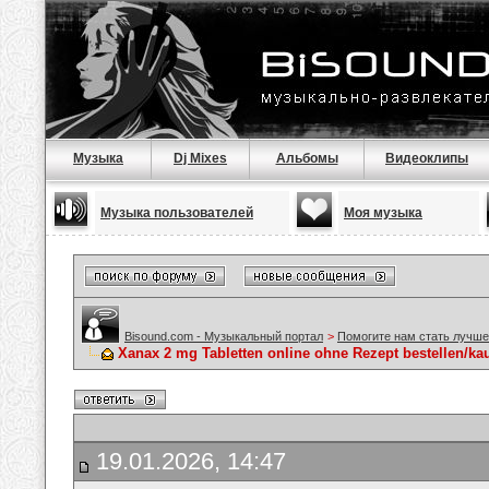
Музыка
Dj Mixes
Альбомы
Видеоклипы
Музыка пользователей
Моя музыка
Bisound.com - Музыкальный портал
>
Помогите нам стать лучше
Xanax 2 mg Tabletten online ohne Rezept bestellen/ka
19.01.2026, 14:47