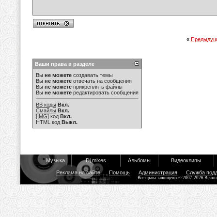
«
Предыдущ
Ваши права в разделе
Вы
не можете
создавать темы
Вы
не можете
отвечать на сообщения
Вы
не можете
прикреплять файлы
Вы
не можете
редактировать сообщения
BB коды
Вкл.
Смайлы
Вкл.
[IMG]
код
Вкл.
HTML код
Выкл.
Музыка
Dj mixes
Альбомы
Видеоклипы
Реклама на сайте
Помощь
Администрация
Служба под
Все права защищены © 2007-2026 Bisou