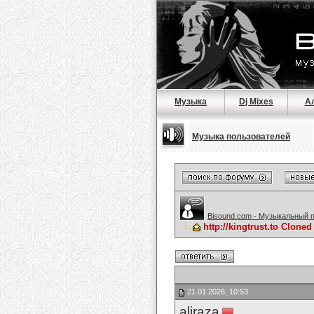
Музыка
Dj Mixes
А
Музыка пользователей
Bisound.com - Музыкальный 
http://kingtrust.to Cl
21.01.2026, 10:53
aliraza