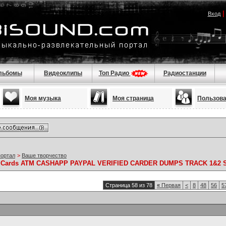
Вход
льбомы
Видеоклипы
Топ Радио
Радиостанции
Моя музыка
Моя страница
Пользов
портал
>
Ваше творчество
oned Cards ATM CASHAPP PAYPAL VERIFIED CARDER DUMPS TRACK 1&2 
Страница 58 из 78
«
Первая
<
8
48
56
5