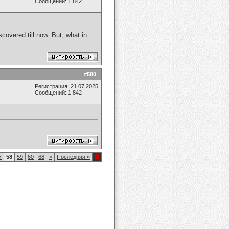
Сообщений: 1,842
scovered till now. But, what in
#
580
Регистрация: 21.07.2025
Сообщений: 1,842
7
58
59
60
68
>
Последняя
»