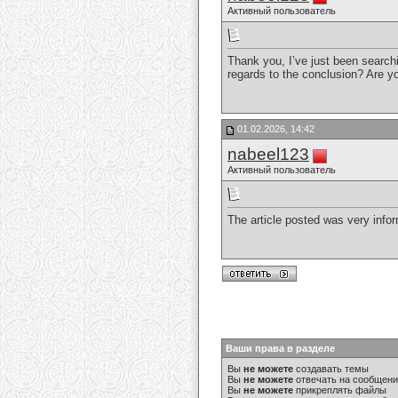
Активный пользователь
Thank you, I’ve just been searchin
regards to the conclusion? Are y
01.02.2026, 14:42
nabeel123
Активный пользователь
The article posted was very info
Ваши права в разделе
Вы
не можете
создавать темы
Вы
не можете
отвечать на сообщен
Вы
не можете
прикреплять файлы