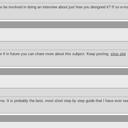
ou be involved in doing an interview about just how you designed it? If so e-m
ter if in future you can share more about this subject. Keep posting.
situs slot
me. It is probably the best, most short step by step guide that I have ever s