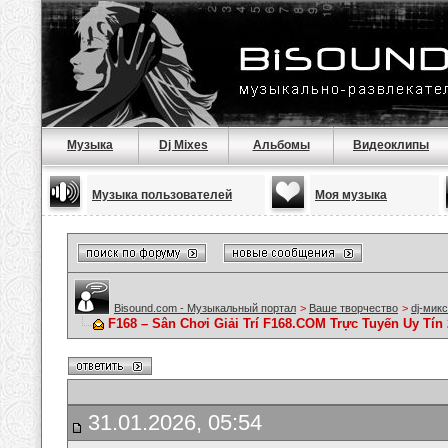
Музыка
Dj Mixes
Альбомы
Видеоклипы
Музыка пользователей
Моя музыка
Bisound.com - Музыкальный портал
>
Ваше творчество
>
dj-мик
F168 – Sân Chơi Giải Trí F168.COM Trực Tuyến Uy Tín
31.01.2026, 05:54