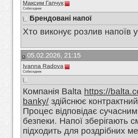
Максим Гапчук
Собеседник
Брендовані напої
Хто виконує розлив напоїв у
05.02.2026, 21:15
Ivanna Radova
Собеседник
Компанія Balta
https://balta.
banky/
здійснює контрактний 
Процес відповідає сучасним
безпеки. Напої зберігають с
підходить для роздрібних м