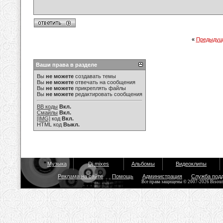
«
Предыдущ
Ваши права в разделе
Вы
не можете
создавать темы
Вы
не можете
отвечать на сообщения
Вы
не можете
прикреплять файлы
Вы
не можете
редактировать сообщения
BB коды
Вкл.
Смайлы
Вкл.
[IMG]
код
Вкл.
HTML код
Выкл.
Музыка
Dj mixes
Альбомы
Видеоклипы
Реклама на сайте
Помощь
Администрация
Служба под
Все права защищены © 2007-2026 Bisou