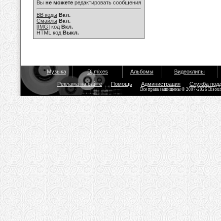
Вы
не можете
редактировать сообщения
BB коды
Вкл.
Смайлы
Вкл.
[IMG]
код
Вкл.
HTML код
Выкл.
Музыка
Dj mixes
Альбомы
Видеоклипы
Реклама на сайте
Помощь
Администрация
Служба под
Все права защищены © 2007-2026 Bisou