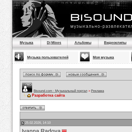
Музыка
Dj Mixes
Альбомы
Видеоклипы
Музыка пользователей
Моя музыка
Bisound.com - Музыкальный портал
>
Реклама
Разработка сайта
25.02.2026, 14:10
Ivanna Radova