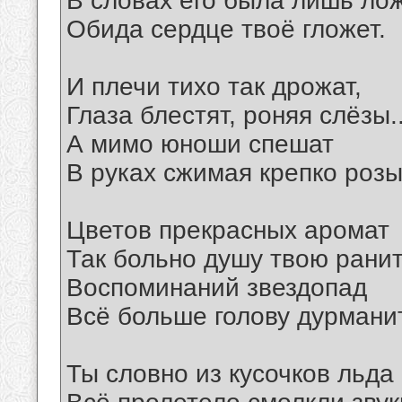
В словах его была лишь лож
Обида сердце твоё гложет.
И плечи тихо так дрожат,
Глаза блестят, роняя слёзы..
А мимо юноши спешат
В руках сжимая крепко розы
Цветов прекрасных аромат
Так больно душу твою рани
Воспоминаний звездопад
Всё больше голову дурманит
Ты словно из кусочков льда