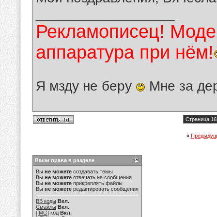
__________________
Рекламописец! Модер
аппаратура при нём!
Я мзду не беру
Мне за де
Страница 16
«
Предыдущ
Ваши права в разделе
Вы
не можете
создавать темы
Вы
не можете
отвечать на сообщения
Вы
не можете
прикреплять файлы
Вы
не можете
редактировать сообщения
BB коды
Вкл.
Смайлы
Вкл.
[IMG]
код
Вкл.