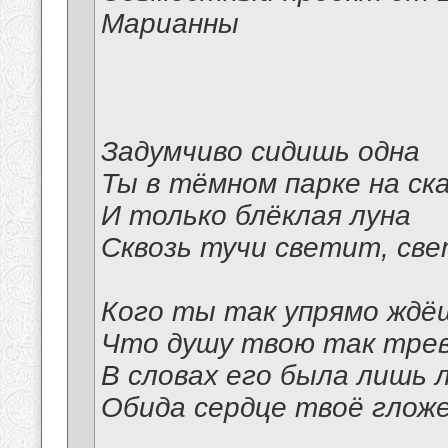
Марианны
Задумчиво сидишь одна
Ты в тёмном парке на ск
И только блёклая луна
Сквозь тучи светит, све
Кого ты так упрямо ждё
Что душу твою так тре
В словах его была лишь л
Обида сердце твоё глож