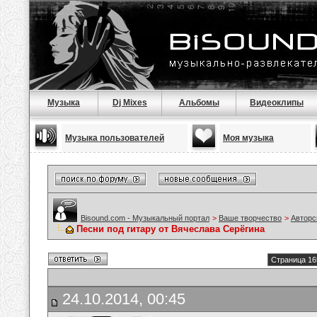
Музыка
Dj Mixes
Альбомы
Видеоклипы
Музыка пользователей
Моя музыка
Bisound.com - Музыкальный портал
>
Ваше творчество
>
Авторс
Песни под гитару от Вячеслава Серёгина
Страница 16
24.10.2014, 00:45