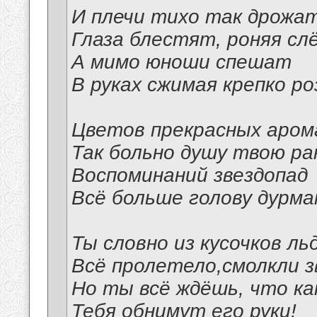
И плечи тихо так дрожат
Глаза блестят, роняя слё
А мимо юноши спешат
В руках сжимая крепко ро
Цветов прекрасных аро
Так больно душу твою р
Воспоминаний звездопад
Всё больше голову дурма
Ты словно из кусочков ль
Всё пролетело,смолкли з
Но ты всё ждёшь, что ка
Тебя обнимут его руки!