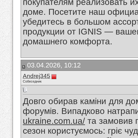
покупателям реализовать и
доме. Посетите наш официа
убедитесь в большом ассор
продукции от IGNIS — ваше
домашнего комфорта.
03.04.2026, 10:12
Andrej345
Собеседник
Довго обирав каміни для дому
форумів. Випадково натрап
ukraine.com.ua/
та замовив п
сезон користуємось: гріє чу