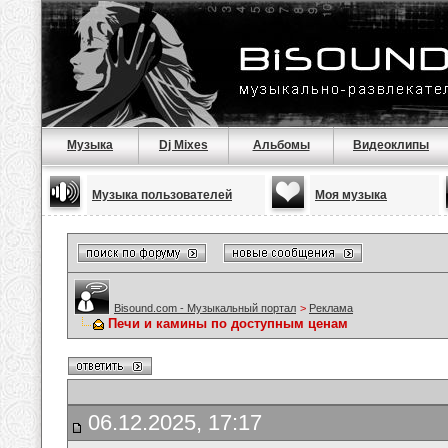
Музыка
Dj Mixes
Альбомы
Видеоклипы
Музыка пользователей
Моя музыка
Bisound.com - Музыкальный портал
>
Реклама
Печи и камины по доступным ценам
06.12.2025, 17:17