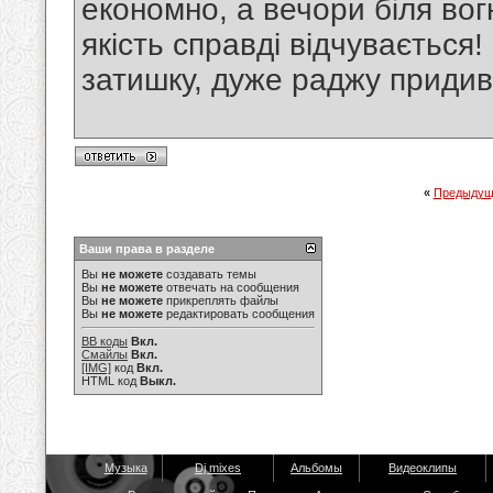
економно, а вечори біля во
якість справді відчувається
затишку, дуже раджу придив
«
Предыдущ
Ваши права в разделе
Вы
не можете
создавать темы
Вы
не можете
отвечать на сообщения
Вы
не можете
прикреплять файлы
Вы
не можете
редактировать сообщения
BB коды
Вкл.
Смайлы
Вкл.
[IMG]
код
Вкл.
HTML код
Выкл.
Музыка
Dj mixes
Альбомы
Видеоклипы