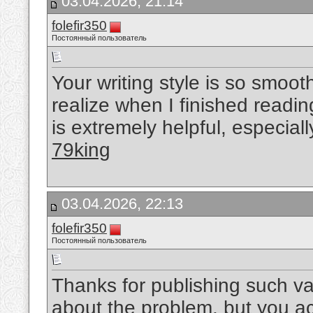
03.04.2026, 21:14
folefir350
Постоянный пользователь
Your writing style is so smoot
realize when I finished readin
is extremely helpful, especial
79king
03.04.2026, 22:13
folefir350
Постоянный пользователь
Thanks for publishing such va
about the problem, but you ac