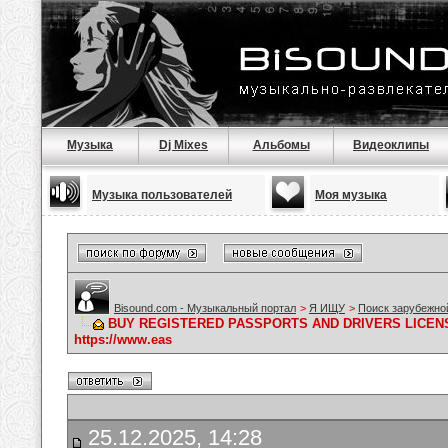
Музыка
Dj Mixes
Альбомы
Видеоклипы
Музыка пользователей
Моя музыка
Bisound.com - Музыкальный портал
>
Я ИЩУ
>
Поиск зарубежно
BUY REGISTERED PASSPORTS AND DRIVERS LICENS
https://www.eas
25.12.2025, 14:28