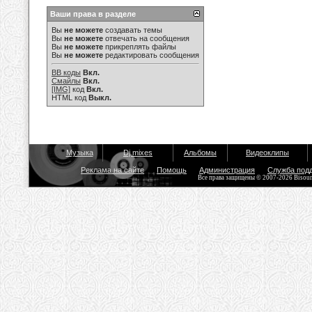
Ваши права в разделе
Вы
не можете
создавать темы
Вы
не можете
отвечать на сообщения
Вы
не можете
прикреплять файлы
Вы
не можете
редактировать сообщения
BB коды
Вкл.
Смайлы
Вкл.
[IMG]
код
Вкл.
HTML код
Выкл.
Музыка
Dj mixes
Альбомы
Видеоклипы
Реклама на сайте
Помощь
Администрация
Служба под
Все права защищены © 2007-2026 Bisou