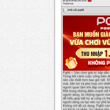
Новичок
nhà cái pg66
Pg66 – Sân chơi giải trí hấp dẫ
Trong bối cảnh cuộc sống hiện đạ
nên cần thiết hơn bao giờ hết. Kh
mái, tiện lợi và phù hợp với nh
người quan tâm khi đáp ứng được
Một trong những điểm mạnh nổi b
người dùng, từ những người mới b
dễ hiểu giúp bất kỳ ai cũng có 
người dùng và tạo nên sự phổ bi
Không chỉ dễ sử dụng, Pg66 còn 
sở thích cá nhân. Sự phong phú 