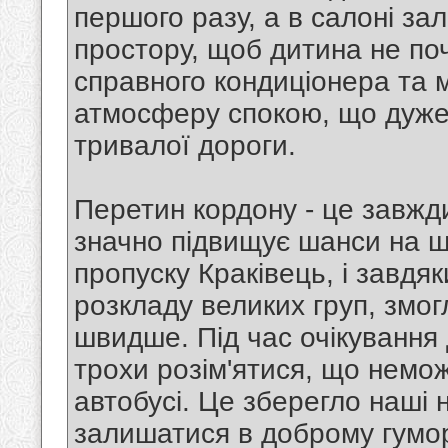
першого разу, а в салоні за
простору, щоб дитина не по
справного кондиціонера та м
атмосферу спокою, що дуже 
тривалої дороги.
Перетин кордону - це завжд
значно підвищує шанси на шв
пропуску Краківець, і завдяк
розкладу великих груп, змо
швидше. Під час очікування
трохи розім'ятися, що немо
автобусі. Це зберегло наші
залишатися в доброму гумор