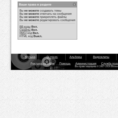
Ваши права в разделе
Вы
не можете
создавать темы
Вы
не можете
отвечать на сообщения
Вы
не можете
прикреплять файлы
Вы
не можете
редактировать сообщения
BB коды
Вкл.
Смайлы
Вкл.
[IMG]
код
Вкл.
HTML код
Выкл.
Музыка
Dj mixes
Альбомы
Видеоклипы
Реклама на сайте
Помощь
Администрация
Служба под
Все права защищены © 2007-2026 Bisou