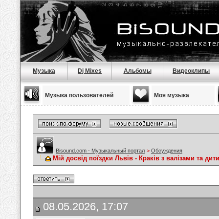
Музыка
Dj Mixes
Альбомы
Видеоклипы
Музыка пользователей
Моя музыка
Bisound.com - Музыкальный портал
>
Обсуждения
Мій досвід поїздки Львів - Краків з валізами та ди
08.05.2026, 17:07