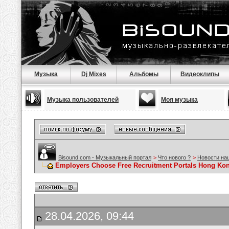
Музыка
Dj Mixes
Альбомы
Видеоклипы
Музыка пользователей
Моя музыка
Bisound.com - Музыкальный портал
>
Что нового ?
>
Новости на
Employers Choose Free Recruitment Portals Hong Ko
28.04.2026, 09:44