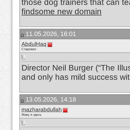
those dog trainers that can tea
findsome new domain
11.05.2026, 16:01
AbdulHaq
Старожил
Director Neil Burger (“The Illus
and only has mild success wi
13.05.2026, 14:18
mazharabdullah
Живу я здесь