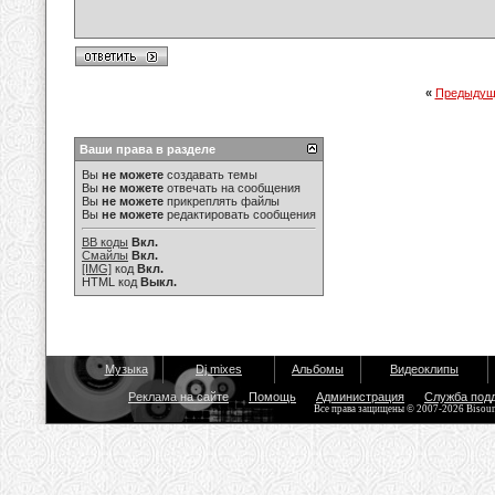
«
Предыдущ
Ваши права в разделе
Вы
не можете
создавать темы
Вы
не можете
отвечать на сообщения
Вы
не можете
прикреплять файлы
Вы
не можете
редактировать сообщения
BB коды
Вкл.
Смайлы
Вкл.
[IMG]
код
Вкл.
HTML код
Выкл.
Музыка
Dj mixes
Альбомы
Видеоклипы
Реклама на сайте
Помощь
Администрация
Служба под
Все права защищены © 2007-2026 Bisou