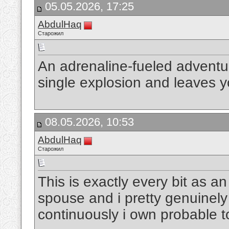
05.05.2026, 17:25
AbdulHaq
Старожил
An adrenaline-fueled adventur
single explosion and leaves y
08.05.2026, 10:53
AbdulHaq
Старожил
This is exactly every bit as a
spouse and i pretty genuinely 
continuously i own probable t