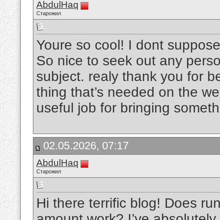
AbdulHaq
Старожил
Youre so cool! I dont suppose
So nice to seek out any pers
subject. realy thank you for b
thing that’s needed on the web
useful job for bringing someth
02.05.2026, 07:17
AbdulHaq
Старожил
Hi there terrific blog! Does ru
amount work? I’ve absolutely 