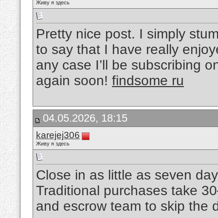
Живу я здесь
Pretty nice post. I simply s
to say that I have really enjo
any case I’ll be subscribing o
again soon!
findsome ru
04.05.2026, 18:15
karejej306
Живу я здесь
Close in as little as seven da
Traditional purchases take 30
and escrow team to skip the 