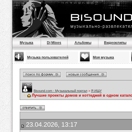
Музыка
Dj Mixes
Альбомы
Видеоклипы
Музыка пользователей
Моя музыка
Bisound.com - Музыкальный портал
>
Я ИЩУ
Лучшие проекты домов и коттеджей в одном катало
23.04.2026, 13:17