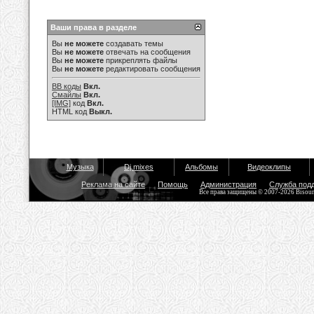
Ваши права в разделе
Вы
не можете
создавать темы
Вы
не можете
отвечать на сообщения
Вы
не можете
прикреплять файлы
Вы
не можете
редактировать сообщения
BB коды
Вкл.
Смайлы
Вкл.
[IMG]
код
Вкл.
HTML код
Выкл.
Музыка
Dj mixes
Альбомы
Видеоклипы
Реклама на сайте
Помощь
Администрация
Служба под
Все права защищены © 2007-2026 Bisou