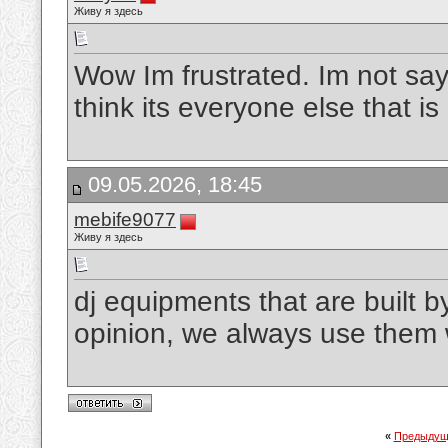
Живу я здесь
Wow Im frustrated. Im not sayi
think its everyone else that i
09.05.2026, 18:45
mebife9077
Живу я здесь
dj equipments that are built 
opinion, we always use them
«
Предыдущ