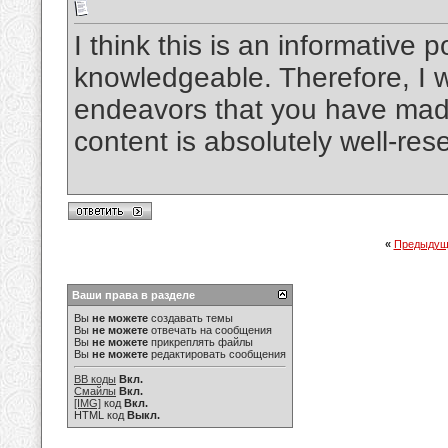
I think this is an informative p
knowledgeable. Therefore, I w
endeavors that you have made i
content is absolutely well-re
«
Предыдущ
Ваши права в разделе
Вы
не можете
создавать темы
Вы
не можете
отвечать на сообщения
Вы
не можете
прикреплять файлы
Вы
не можете
редактировать сообщения
BB коды
Вкл.
Смайлы
Вкл.
[IMG]
код
Вкл.
HTML код
Выкл.