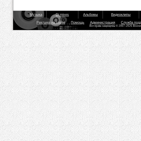
Музыка
Dj mixes
Альбомы
Видеоклипы
Реклама на сайте
Помощь
Администрация
Служба под
Все права защищены © 2007-2026 Bisou