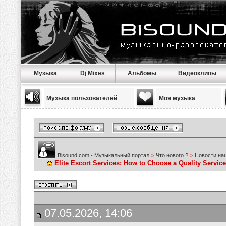
Музыка
Dj Mixes
Альбомы
Видеоклипы
Музыка пользователей
Моя музыка
Bisound.com - Музыкальный портал
>
Что нового ?
>
Новости на
Elite Escort Services: How to Choose a Quality Servic
07.05.2026, 14:06