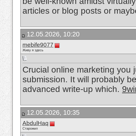
be well-known amidst virtually 
articles or blog posts or mayb
12.05.2026, 10:20
mebife9077
Живу я здесь
Crucial online marketing you j
submission. It will probably b
advanced write-up which.
9wi
12.05.2026, 10:35
AbdulHaq
Старожил