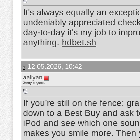
It's always equally an exceptio
undeniably appreciated checkin
day-to-day it's my job to impr
anything.
hdbet.sh
12.05.2026, 10:42
aaliyan
Живу я здесь
If you’re still on the fence: 
down to a Best Buy and ask t
iPod and see which one sound
makes you smile more. Then yo