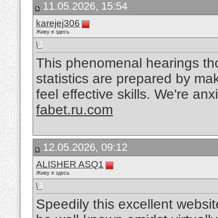
11.05.2026, 15:54
karejej306
Живу я здесь
This phenomenal hearings tho
statistics are prepared by m
feel effective skills. We're an
fabet.ru.com
12.05.2026, 09:12
ALISHER ASQ1
Живу я здесь
Speedily this excellent websi