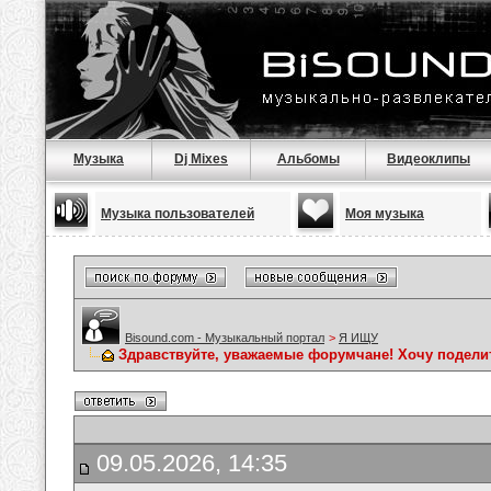
Музыка
Dj Mixes
Альбомы
Видеоклипы
Музыка пользователей
Моя музыка
Bisound.com - Музыкальный портал
>
Я ИЩУ
Здравствуйте, уважаемые форумчане! Хочу подели
09.05.2026, 14:35