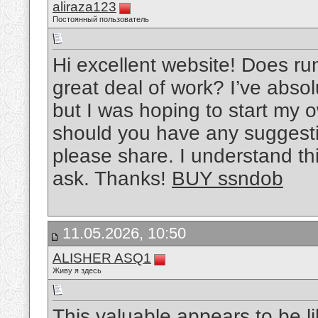
aliraza123
Постоянный пользователь
Hi excellent website! Does run
great deal of work? I’ve abso
but I was hoping to start my 
should you have any suggesti
please share. I understand thi
ask. Thanks!
BUY ssndob
11.05.2026, 10:50
ALISHER ASQ1
Живу я здесь
This valuable appears to be li