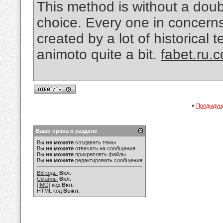
This method is without a doubt
choice. Every one in concern
created by a lot of historica
animoto quite a bit.
fabet.ru.
«
Предыдущ
Ваши права в разделе
Вы
не можете
создавать темы
Вы
не можете
отвечать на сообщения
Вы
не можете
прикреплять файлы
Вы
не можете
редактировать сообщения
BB коды
Вкл.
Смайлы
Вкл.
[IMG]
код
Вкл.
HTML код
Выкл.