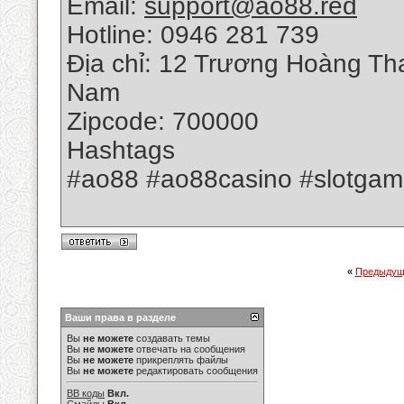
Email:
support@ao88.red
Hotline: 0946 281 739
Địa chỉ: 12 Trương Hoàng Tha
Nam
Zipcode: 700000
Hashtags
#ao88 #ao88casino #slotga
«
Предыдущ
Ваши права в разделе
Вы
не можете
создавать темы
Вы
не можете
отвечать на сообщения
Вы
не можете
прикреплять файлы
Вы
не можете
редактировать сообщения
BB коды
Вкл.