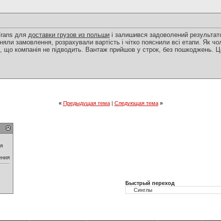
Trans для
доставки грузов из польши
і залишився задоволений результато
няли замовлення, розрахували вартість і чітко пояснили всі етапи. Як чол
и, що компанія не підводить. Вантаж прийшов у строк, без пошкоджень. 
«
Предыдущая тема
|
Следующая тема
»
ия
ения
Быстрый переход