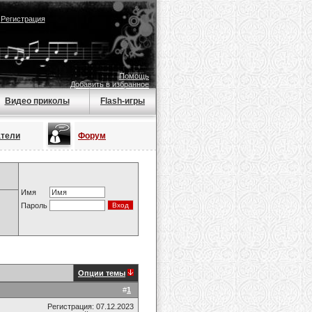
|
Регистрация
Помощь
Добавить в избранное
Видео приколы
Flash-игры
атели
Форум
Имя
Пароль
Опции темы
#
1
Регистрация: 07.12.2023