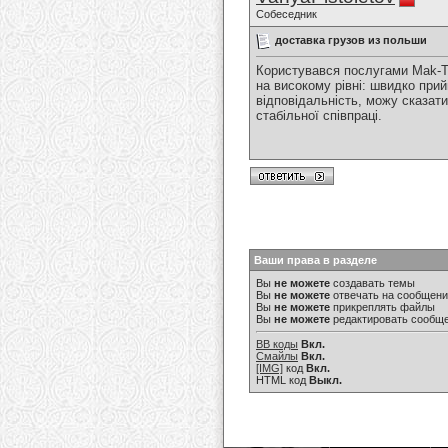
Собеседник
доставка грузов из польши
Користувався послугами Mak-
на високому рівні: швидко прий
відповідальність, можу сказат
стабільної співпраці.
Ваши права в разделе
Вы
не можете
создавать темы
Вы
не можете
отвечать на сообщен
Вы
не можете
прикреплять файлы
Вы
не можете
редактировать сообщ
BB коды
Вкл.
Смайлы
Вкл.
[IMG]
код
Вкл.
HTML код
Выкл.