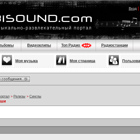
Вход
льбомы
Видеоклипы
Топ Радио
Радиостанции
Моя музыка
Моя страница
Пользов
портал
>
Релизы
>
Синглы
ьши