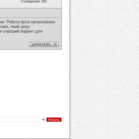
Сообщений: 301
м. Робота була організована
овік, який цінує
Це хороший варіант для