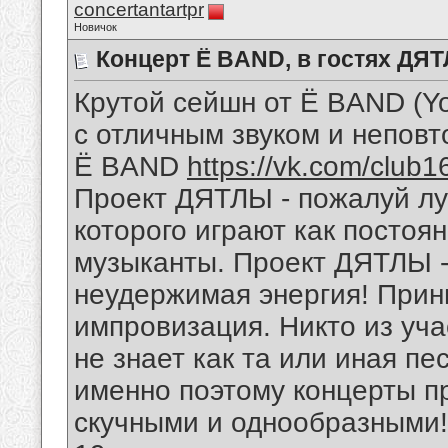
concertantartpr
Новичок
Концерт Ë BAND, в гоcтях ДЯ
Крутой сейшн от Ë BAND (Yo
с отличным звуком и непов
Ë BAND
https://vk.com/club
Проект ДЯТЛЫ - пожалуй лу
которого играют как постоя
музыканты. Проект ДЯТЛЫ -
неудержимая энергия! Прин
импровизация. Никто из уч
не знает как та или иная пес
именно поэтому концерты п
скучными и однообразными!