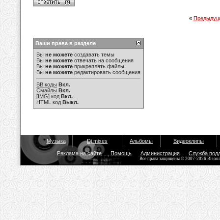
«
Предыдущ
Ваши права в разделе
Вы
не можете
создавать темы
Вы
не можете
отвечать на сообщения
Вы
не можете
прикреплять файлы
Вы
не можете
редактировать сообщения
BB коды
Вкл.
Смайлы
Вкл.
[IMG]
код
Вкл.
HTML код
Выкл.
Музыка
Dj mixes
Альбомы
Видеоклипы
Реклама на сайте
Помощь
Администрация
Служба под
Все права защищены © 2007-2026 Bisou