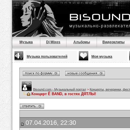
Музыка
Dj Mixes
Альбомы
Видеоклипы
Музыка пользователей
Моя музыка
Bisound.com - Музыкальный портал
>
Концерты, вечеринки, фес
Концерт Ë BAND, в гоcтях ДЯТЛЫ!
07.04.2016, 22:30