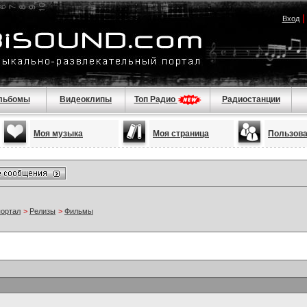
Вход
льбомы
Видеоклипы
Топ Радио
Радиостанции
Моя музыка
Моя страница
Пользов
портал
>
Релизы
>
Фильмы