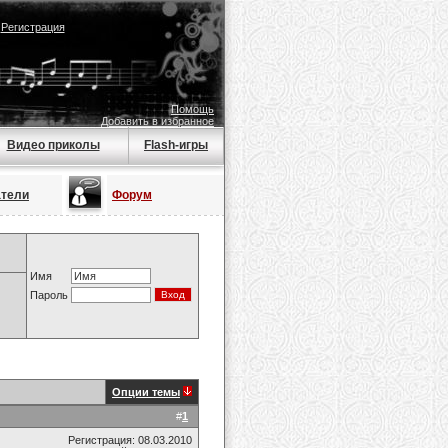
|
Регистрация
Помощь
Добавить в избранное
Видео приколы
Flash-игры
атели
Форум
Имя
Пароль
Опции темы
#
1
Регистрация: 08.03.2010