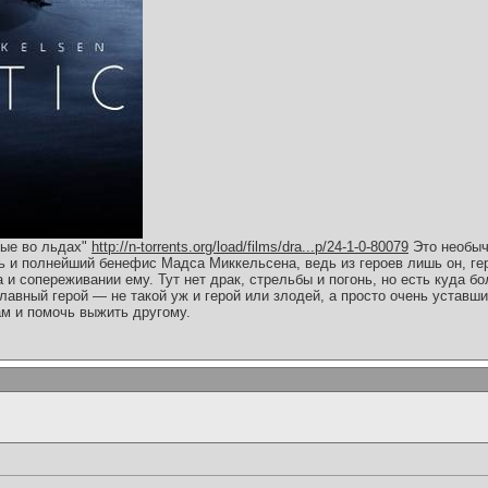
ные во льдах"
http://n-torrents.org/load/films/dra...p/24-1-0-80079
Это необыч
ь и полнейший бенефис Мадса Миккельсена, ведь из героев лишь он, г
а и сопереживании ему. Тут нет драк, стрельбы и погонь, но есть куда 
главный герой — не такой уж и герой или злодей, а просто очень уставши
ам и помочь выжить другому.