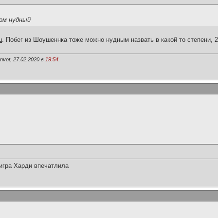
ком нудный
ш
. Побег из Шоушеннка тоже можно нудным назвать в какой то степени, 2.
vot, 27.02.2020 в
19:54
.
 игра Харди впечатлила