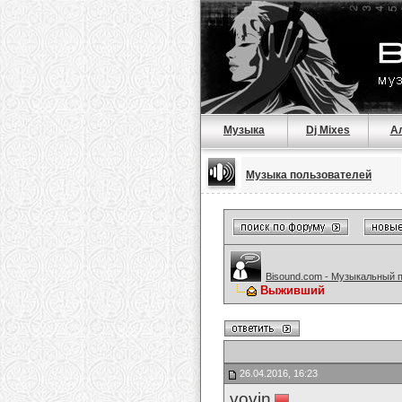
Музыка
Dj Mixes
А
Музыка пользователей
Bisound.com - Музыкальный 
Выживший
26.04.2016, 16:23
vovin