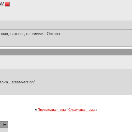
ow
прио, наконец то получил Оскара
an-m...atest-version/
«
Предыдущая тема
|
Следующая тема
»