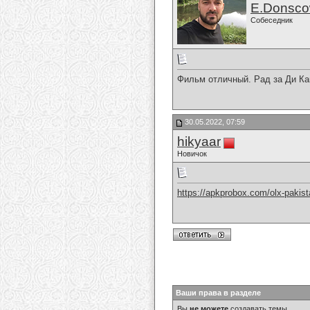
E.Donsc
Собеседник
Фильм отличный. Рад за Ди Ка
30.05.2022, 07:59
hikyaar
Новичок
https://apkprobox.com/olx-pakist
Ваши права в разделе
Вы
не можете
создавать темы