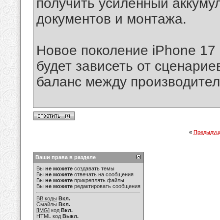
получить усиленный аккумул
документов и монтажа.
Новое поколение iPhone 17
будет зависеть от сценарие
баланс между производител
«
Предыдущ
Ваши права в разделе
Вы
не можете
создавать темы
Вы
не можете
отвечать на сообщения
Вы
не можете
прикреплять файлы
Вы
не можете
редактировать сообщения
BB коды
Вкл.
Смайлы
Вкл.
[IMG]
код
Вкл.
HTML код
Выкл.