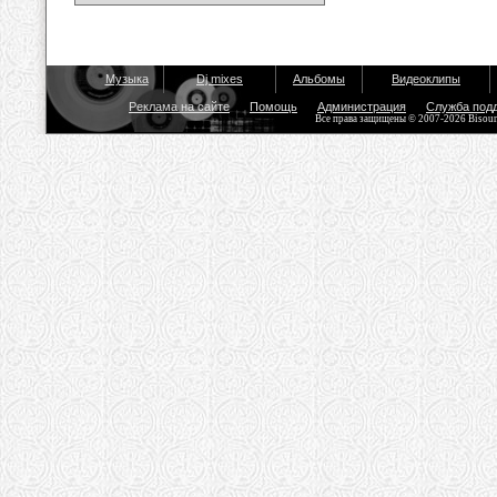
Музыка
Dj mixes
Альбомы
Видеоклипы
Реклама на сайте
Помощь
Администрация
Служба под
Все права защищены © 2007-2026 Bisou