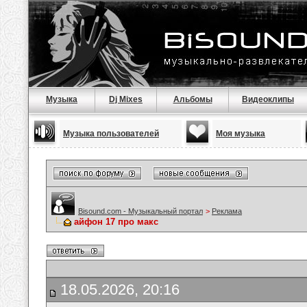
Музыка
Dj Mixes
Альбомы
Видеоклипы
Музыка пользователей
Моя музыка
Bisound.com - Музыкальный портал
>
Реклама
айфон 17 про макс
18.05.2026, 20:16