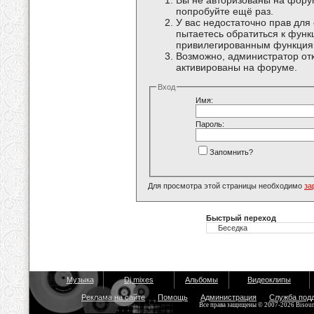
Вы не авторизованы на форум
попробуйте ещё раз.
У вас недостаточно прав для
пытаетесь обратиться к функ
привилегированным функция
Возможно, администратор отк
активированы на форуме.
Вход
Имя:
Пароль:
Запомнить?
Для просмотра этой страницы необходимо
за
Быстрый переход
Музыка
Dj mixes
Альбомы
Видеоклипы
Реклама на сайте
Помощь
Администрация
Служба под
Все права защищены © 2007-2026 Bisou