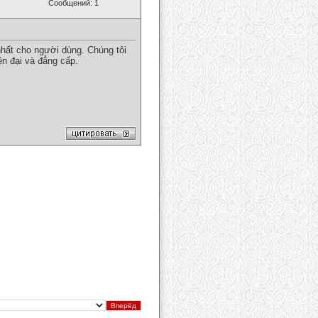
Сообщений: 1
nhất cho người dùng. Chúng tôi
n đại và đẳng cấp.