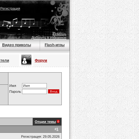
|
Регистрация
Помощь
Добавить в избранное
Видео приколы
Flash-игры
атели
Форум
Имя
Пароль
Опции темы
#
1
Регистрация: 29.05.2026