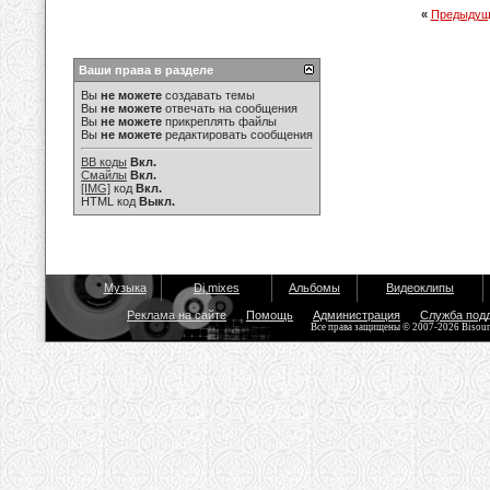
«
Предыдущ
Ваши права в разделе
Вы
не можете
создавать темы
Вы
не можете
отвечать на сообщения
Вы
не можете
прикреплять файлы
Вы
не можете
редактировать сообщения
BB коды
Вкл.
Смайлы
Вкл.
[IMG]
код
Вкл.
HTML код
Выкл.
Музыка
Dj mixes
Альбомы
Видеоклипы
Реклама на сайте
Помощь
Администрация
Служба под
Все права защищены © 2007-2026 Bisou