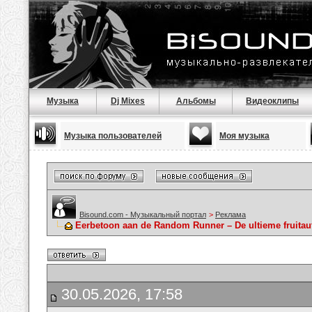
Музыка
Dj Mixes
Альбомы
Видеоклипы
Музыка пользователей
Моя музыка
Bisound.com - Музыкальный портал
>
Реклама
Eerbetoon aan de Random Runner – De ultieme fruitau
30.05.2026, 17:58