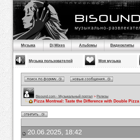
Музыка
Dj Mixes
Альбомы
Видеоклипы
Музыка пользователей
Моя музыка
Bisound.com - Музыкальный портал
>
Релизы
Pizza Montreal: Taste the Difference with Double Pizza
20.06.2025, 18:42