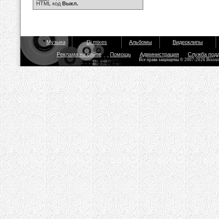
HTML код
Выкл.
Музыка
Dj mixes
Альбомы
Видеоклипы
Реклама на сайте
Помощь
Администрация
Служба под
Все права защищены © 2007-2026 Bisou