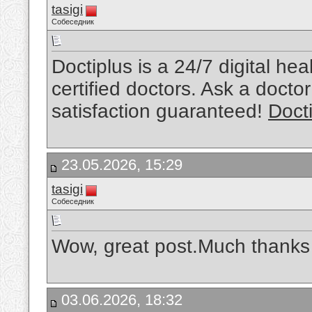
tasigi
Собеседник
Doctiplus is a 24/7 digital hea
certified doctors. Ask a docto
satisfaction guaranteed!
Doct
23.05.2026, 15:29
tasigi
Собеседник
Wow, great post.Much thanks
03.06.2026, 18:32