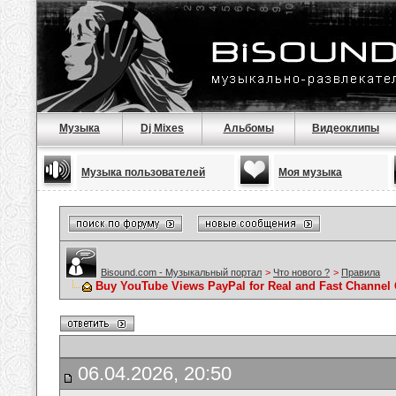
Музыка
Dj Mixes
Альбомы
Видеоклипы
Музыка пользователей
Моя музыка
Bisound.com - Музыкальный портал
>
Что нового ?
>
Правила
Buy YouTube Views PayPal for Real and Fast Channel
06.04.2026, 20:50